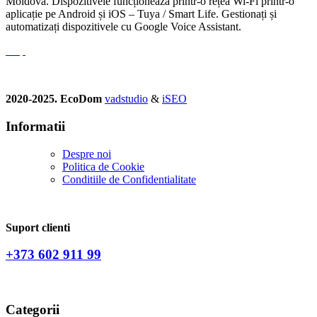
Moldova. Dispozitivele funcționează printr-o rețea Wi-Fi printr-o
aplicație pe Android și iOS – Tuya / Smart Life. Gestionați și
automatizați dispozitivele cu Google Voice Assistant.
2020-2025. EcoDom
vadstudio
&
iSEO
Informatii
Despre noi
Politica de Сookie
Conditiile de Confidentialitate
Suport clienti
+373 602 911 99
Categorii