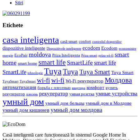
Stiri
Etichete
casa inteligenta
casă smart
confort
controlul draperiilor
ecodom
dispozitive inteligente
Ecodom
Dispozitivele inteligente
economisire
moldova
smart
EcoPair
Priza Inteligenta
energie
Priza smart
priza wi-fi
smart life
home
SmartLife
smart life
smart home
Tuya
Tuya
Tuya Smart
SmartLife
Tuya Smart
tehnologie
Молдова
wi-fi
wi-fi
Wi-Fi рекуператор
TuyaSmart
TuyaSmart
автоматизация
комфорт
борьба с плесенью
купить
квартира
рекуператор
умные устройства
рекуператор
умная розетка
плесень
умный дом
умный дом бельцы
умный дом в Молдове
умный дом молдова
умный дом кишинев
Casă inteligentă care funcționează în sistemul Google Home în