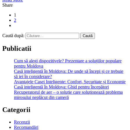
Share
1
2
Caută după:
Publicatii
Cum să alegi dispozitivele? Prezentare a soluțiilor populare
pentru Moldova
Casă inteligentă în Moldova: De unde să începi și ce trebuie
să iei în considerare?
Avantajele Casei Inteligente: Confort, Securitate și Economie
Casă inteligentă în Moldova: Ghid pentru începători
Recuperatorul de aer – o soluție care soluționează problema
mirosului neplăcut din cameră
Categorii
Recenzii
Recomandări