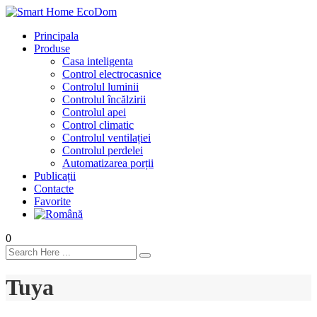
Principala
Produse
Casa inteligenta
Control electrocasnice
Controlul luminii
Controlul încălzirii
Controlul apei
Control climatic
Controlul ventilației
Сontrolul perdelei
Automatizarea porții
Publicații
Contacte
Favorite
0
Tuya