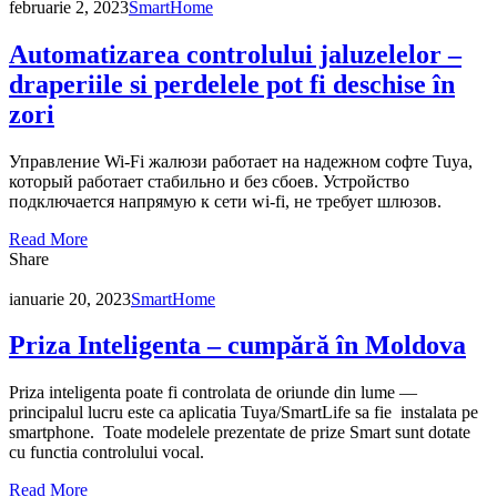
februarie 2, 2023
SmartHome
Automatizarea controlului jaluzelelor –
draperiile si perdelele pot fi deschise în
zori
Управление Wi-Fi жалюзи работает на надежном софте Tuya,
который работает стабильно и без сбоев. Устройство
подключается напрямую к сети wi-fi, не требует шлюзов.
Read More
Share
ianuarie 20, 2023
SmartHome
Priza Inteligenta – cumpără în Moldova
Priza inteligenta poate fi controlata de oriunde din lume —
principalul lucru este ca aplicatia Tuya/SmartLife sa fie instalata pe
smartphone. Toate modelele prezentate de prize Smart sunt dotate
cu functia controlului vocal.
Read More