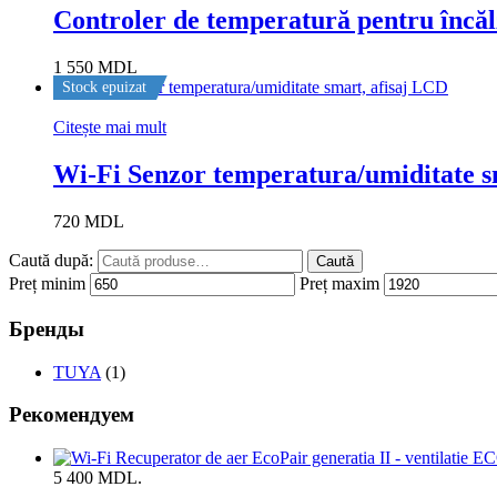
Controler de temperatură pentru încăl
1 550
MDL
Stock epuizat
Citește mai mult
Wi-Fi Senzor temperatura/umiditate s
720
MDL
Caută după:
Caută
Preț minim
Preț maxim
Бренды
TUYA
(1)
Рекомендуем
5 400 MDL.