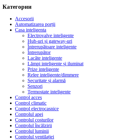
Категории
Accesorii
Automatizarea porții
Casa inteligenta
Electrovalve inteligente
Hub-uri și gateway-uri
Întrerupătoare inteligente
Întrerupător
Lacăte inteligente
Lămpi inteligente și iluminat
Prize inteligente
Relee inteligente/dimmere
Securitate și alarmă
Senzori
Termostate inteligente
Control acces
Control climatic
Control electrocasnice
Controlul apei
Controlul costurilor
Controlul încălzirii
Controlul luminii
Controlul ventilației