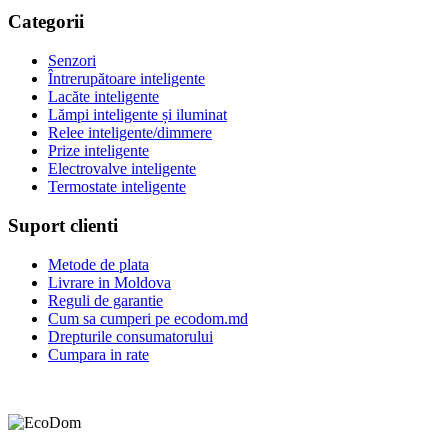
Categorii
Senzori
Întrerupătoare inteligente
Lacăte inteligente
Lămpi inteligente și iluminat
Relee inteligente/dimmere
Prize inteligente
Electrovalve inteligente
Termostate inteligente
Suport clienti
Metode de plata
Livrare in Moldova
Reguli de garantie
Cum sa cumperi pe ecodom.md
Drepturile consumatorului
Cumpara in rate