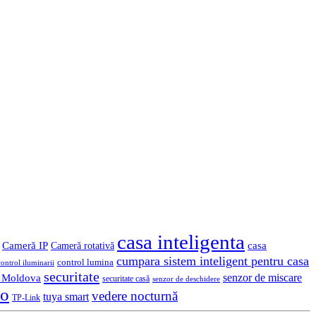
casa inteligenta
Cameră IP
casa
Cameră rotativă
cumpara sistem inteligent pentru casa
control lumina
control iluminarii
securitate
n Moldova
senzor de miscare
securitate casă
senzor de deschidere
eo
vedere nocturnă
tuya smart
TP-Link