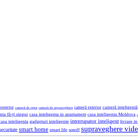
cameră inteligentă
exterior
cameră exterior
cameră de rețea
cameră de supraveghere
nta fă-ți singur
casa inteligenta in apartament
casa inteligenta Moldova
intrerupator inteligent
gadgeturi inteligente
livrare i
asa inteligenta
supraveghere vid
smart home
securitate
smart life
sonoff