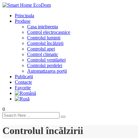
Principala
Produse
Casa inteligenta
Control electrocasnice
Controlul luminii
Controlul încălzirii
Controlul apei
Control climatic
Controlul ventilației
Сontrolul perdelei
Automatizarea porții
Publicații
Contacte
Favorite
0
Controlul încălzirii