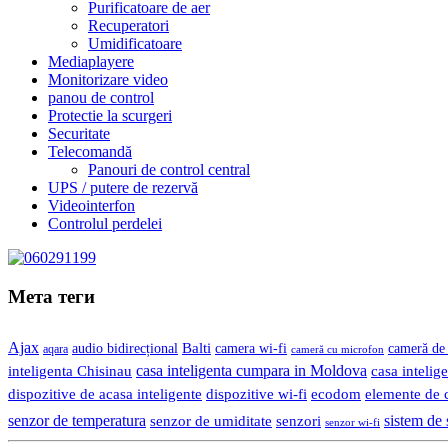
Purificatoare de aer
Recuperatori
Umidificatoare
Mediaplayere
Monitorizare video
panou de control
Protectie la scurgeri
Securitate
Telecomandă
Panouri de control central
UPS / putere de rezervă
Videointerfon
Сontrolul perdelei
Мета теги
Ajax
Balti
camera wi-fi
audio bidirecțional
cameră de 
aqara
cameră cu microfon
casa inteligenta cumpara in Moldova
casa intelige
inteligenta Chisinau
dispozitive de acasa inteligente
dispozitive wi-fi
ecodom
elemente de c
senzor de temperatura
senzor de umiditate
senzori
sistem de 
senzor wi-fi