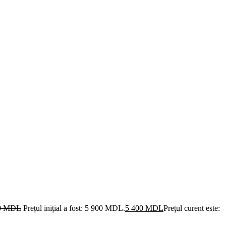
0
MDL
Prețul inițial a fost: 5 900 MDL.
5 400
MDL
Prețul curent este: