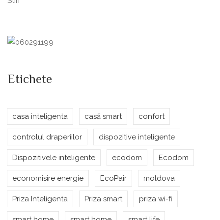
Stiri
Etichete
casa inteligenta
casă smart
confort
controlul draperiilor
dispozitive inteligente
Dispozitivele inteligente
ecodom
Ecodom
economisire energie
EcoPair
moldova
Priza Inteligenta
Priza smart
priza wi-fi
smart home
smart home
smart life