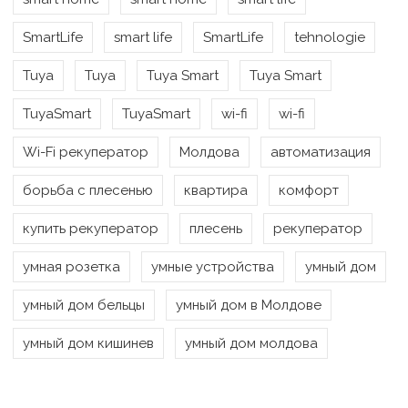
SmartLife
smart life
SmartLife
tehnologie
Tuya
Tuya
Tuya Smart
Tuya Smart
TuyaSmart
TuyaSmart
wi-fi
wi-fi
Wi-Fi рекуператор
Молдова
автоматизация
борьба с плесенью
квартира
комфорт
купить рекуператор
плесень
рекуператор
умная розетка
умные устройства
умный дом
умный дом бельцы
умный дом в Молдове
умный дом кишинев
умный дом молдова