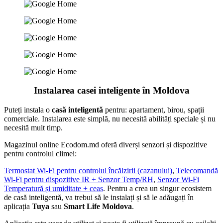
Instalarea casei inteligente în Moldova
Puteți instala o
casă inteligentă
pentru: apartament, birou, spații
comerciale. Instalarea este simplă, nu necesită abilități speciale și nu
necesită mult timp.
Magazinul online Ecodom.md oferă diverși senzori și dispozitive
pentru controlul climei:
Termostat Wi-Fi pentru controlul încălzirii (cazanului)
,
Telecomandă
Wi-Fi pentru dispozitive IR + Senzor Temp/RH
,
Senzor Wi-Fi
Temperatură și umiditate + ceas
. Pentru a crea un singur ecosistem
de casă inteligentă, va trebui să le instalați și să le adăugați în
aplicația
Tuya
sau
Smart Life Moldova
.