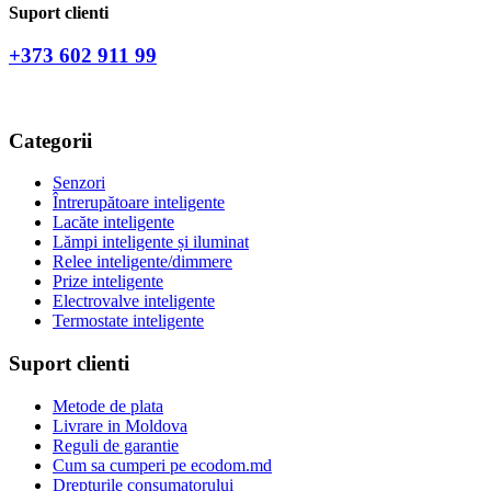
Suport clienti
+373 602 911 99
Categorii
Senzori
Întrerupătoare inteligente
Lacăte inteligente
Lămpi inteligente și iluminat
Relee inteligente/dimmere
Prize inteligente
Electrovalve inteligente
Termostate inteligente
Suport clienti
Metode de plata
Livrare in Moldova
Reguli de garantie
Cum sa cumperi pe ecodom.md
Drepturile consumatorului