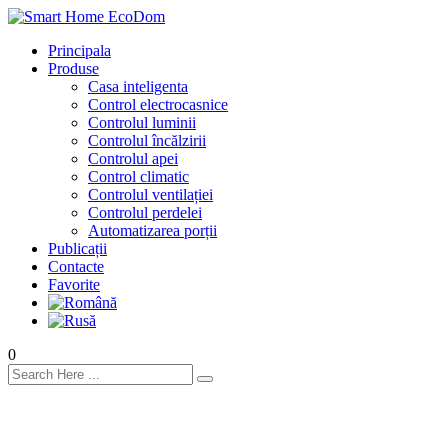
Principala
Produse
Casa inteligenta
Control electrocasnice
Controlul luminii
Controlul încălzirii
Controlul apei
Control climatic
Controlul ventilației
Сontrolul perdelei
Automatizarea porții
Publicații
Contacte
Favorite
0