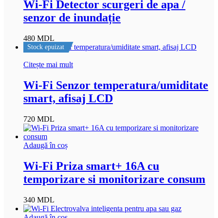
Wi-Fi Detector scurgeri de apa /
senzor de inundație
480
MDL
Stock epuizat
Citește mai mult
Wi-Fi Senzor temperatura/umiditate
smart, afisaj LCD
720
MDL
Adaugă în coș
Wi-Fi Priza smart+ 16A cu
temporizare si monitorizare consum
340
MDL
Adaugă în coș