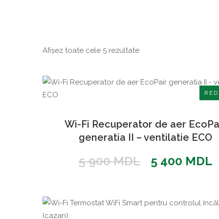
Sortat
Afișez toate cele 5 rezultate
după
popularitate
RED
Wi-Fi Recuperator de aer EcoPa
generatia II – ventilatie ECO
Prețul
P
5 900
MDL
5 400
MDL
inițial
c
a
e
fost:
5
5
4