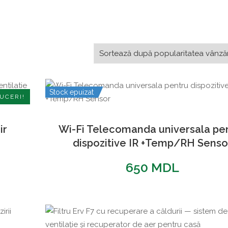
Stock epuizat
UCERI!
ir
Wi-Fi Telecomanda universala pe
dispozitive IR +Temp/RH Senso
rețul
650
MDL
urent
ste:
00 MDL.