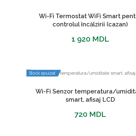
900 MDL.
Wi-Fi Termostat WiFi Smart pent
controlul încălzirii (cazan)
1 920
MDL
Stock epuizat
Wi-Fi Senzor temperatura/umidit
smart, afisaj LCD
720
MDL