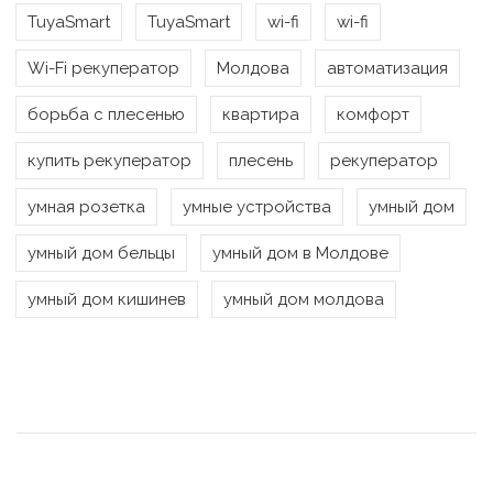
TuyaSmart
TuyaSmart
wi-fi
wi-fi
Wi-Fi рекуператор
Молдова
автоматизация
борьба с плесенью
квартира
комфорт
купить рекуператор
плесень
рекуператор
умная розетка
умные устройства
умный дом
умный дом бельцы
умный дом в Молдове
умный дом кишинев
умный дом молдова