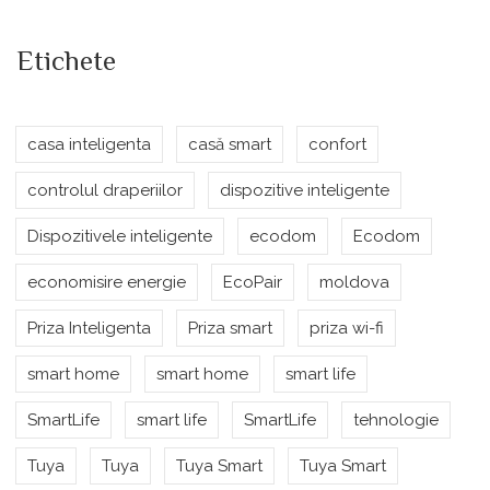
Etichete
casa inteligenta
casă smart
confort
controlul draperiilor
dispozitive inteligente
Dispozitivele inteligente
ecodom
Ecodom
economisire energie
EcoPair
moldova
Priza Inteligenta
Priza smart
priza wi-fi
smart home
smart home
smart life
SmartLife
smart life
SmartLife
tehnologie
Tuya
Tuya
Tuya Smart
Tuya Smart