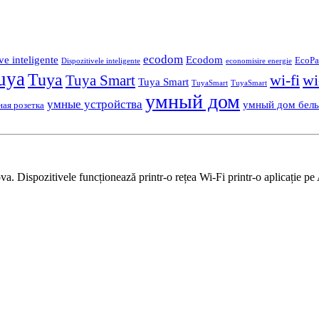
ecodom
ve inteligente
Ecodom
EcoPa
Dispozitivele inteligente
economisire energie
uya
Tuya
wi-fi
wi
Tuya Smart
Tuya Smart
TuyaSmart
TuyaSmart
умный дом
умные устройства
умный дом бел
ная розетка
 Dispozitivele funcționează printr-o rețea Wi-Fi printr-o aplicație pe 