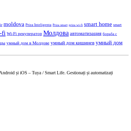
moldova
smart home
ir
Priza Inteligenta
smart
Priza smart
priza wi-fi
Молдова
-fi
автоматизация
Wi-Fi рекуператор
борьба с
умный дом
умный дом кишинев
ьцы
умный дом в Молдове
Android și iOS – Tuya / Smart Life. Gestionați și automatizați