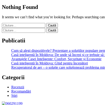
Nothing Found
It seems we can’t find what you’re looking for. Perhaps searching can
Caută
după:
Caută
după:
Publicatii
Cum să alegi dispozitivele? Prezentare a soluțiilor populare pe
Casă inteligentă în Moldova: De unde să începi și ce trebuie să 
Avantajele Casei Inteligente: Confort, Securitate și Economie
Casă inteligentă în Moldova: Ghid pentru începători
Recuperatorul de aer – o soluție care soluționează problema mi
Categorii
Recenzii
Recomandări
Stiri