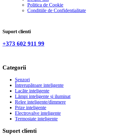
Politica de Сookie
Conditiile de Confidentialitate
Suport clienti
+373 602 911 99
Categorii
Senzori
Întrerupătoare inteligente
Lacăte inteligente
Lămpi inteligente și iluminat
Relee inteligente/dimmere
Prize inteligente
Electrovalve inteligente
Termostate inteligente
Suport clienti