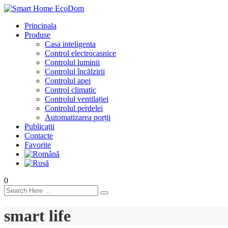
Principala
Produse
Casa inteligenta
Control electrocasnice
Controlul luminii
Controlul încălzirii
Controlul apei
Control climatic
Controlul ventilației
Сontrolul perdelei
Automatizarea porții
Publicații
Contacte
Favorite
0
smart life