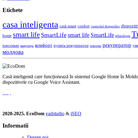
Etichete
casa inteligenta
dispoziti
casă smart
confort
controlul draperiilor
T
smart life
SmartLife
smart life
SmartLife
home
tehnologie
рекуператор
комфорт
плесенью
купить рекуператор
ум
квартира
плесень
молдова
Casă inteligentă care funcționează în sistemul Google Home în Moldova.
dispozitivele cu Google Voice Assistant.
2020-2025. EcoDom
vadstudio
&
iSEO
Informatii
Despre noi