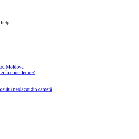
 help.
ntru Moldova
iei în considerare?
rosului neplăcut din cameră