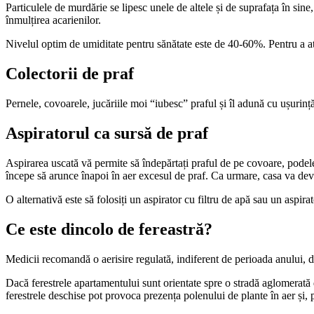
Particulele de murdărie se lipesc unele de altele și de suprafața în sine,
înmulțirea acarienilor.
Nivelul optim de umiditate pentru sănătate este de 40-60%. Pentru a ati
Colectorii de praf
Pernele, covoarele, jucăriile moi “iubesc” praful și îl adună cu ușurință
Aspiratorul ca sursă de praf
Aspirarea uscată vă permite să îndepărtați praful de pe covoare, podele și 
începe să arunce înapoi în aer excesul de praf. Ca urmare, casa va de
O alternativă este să folosiți un aspirator cu filtru de apă sau un aspir
Ce este dincolo de fereastră?
Medicii recomandă o aerisire regulată, indiferent de perioada anului, d
Dacă ferestrele apartamentului sunt orientate spre o stradă aglomerată d
ferestrele deschise pot provoca prezența polenului de plante în aer și, pr