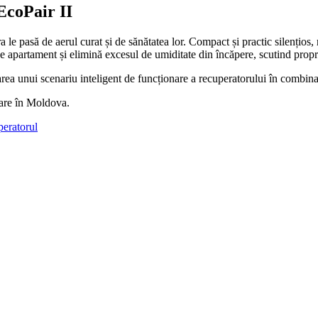
EcoPair II
 le pasă de aerul curat și de sănătatea lor. Compact și practic silențios,
 de apartament și elimină excesul de umiditate din încăpere, scutind propr
urarea unui scenariu inteligent de funcționare a recuperatorului în combina
are în Moldova.
peratorul