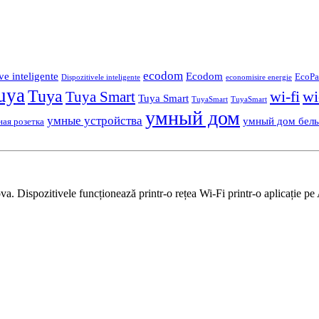
ecodom
ve inteligente
Ecodom
EcoPa
Dispozitivele inteligente
economisire energie
uya
Tuya
wi-fi
wi
Tuya Smart
Tuya Smart
TuyaSmart
TuyaSmart
умный дом
умные устройства
умный дом бел
ная розетка
 Dispozitivele funcționează printr-o rețea Wi-Fi printr-o aplicație pe 