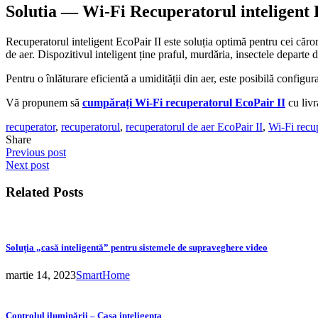
Solutia — Wi-Fi Recuperatorul inteligent 
Recuperatorul inteligent EcoPair II este soluția optimă pentru cei cărora
de aer. Dispozitivul inteligent ține praful, murdăria, insectele departe
Pentru o înlăturare eficientă a umidității din aer, este posibilă config
Vă propunem să
cumpărați Wi-Fi recuperatorul EcoPair II
cu livr
recuperator
,
recuperatorul
,
recuperatorul de aer EcoPair II
,
Wi-Fi recu
Share
Previous post
Next post
Related Posts
Soluția „casă inteligentă” pentru sistemele de supraveghere video
martie 14, 2023
SmartHome
Controlul iluminării – Casa inteligenta