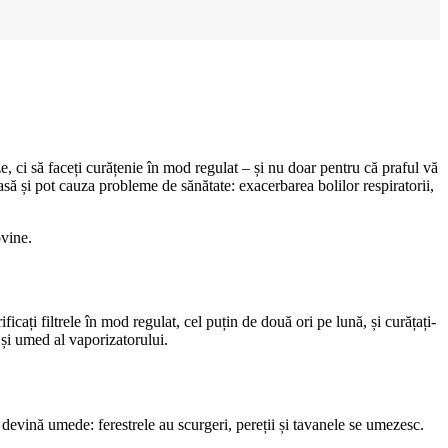
e, ci să faceți curățenie în mod regulat – și nu doar pentru că praful vă
asă și pot cauza probleme de sănătate: exacerbarea bolilor respiratorii,
ovine.
icați filtrele în mod regulat, cel puțin de două ori pe lună, și curățați-
 și umed al vaporizatorului.
devină umede: ferestrele au scurgeri, pereții și tavanele se umezesc.