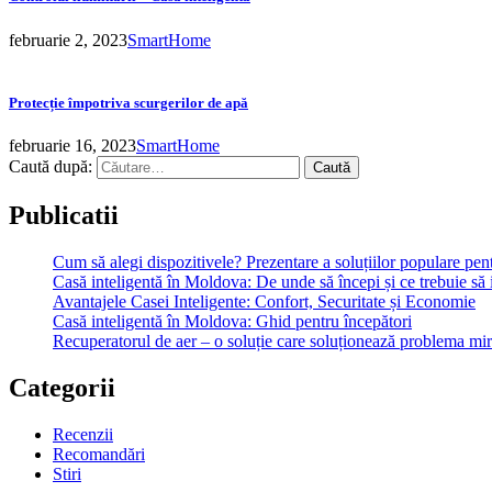
februarie 2, 2023
SmartHome
Protecție împotriva scurgerilor de apă
februarie 16, 2023
SmartHome
Caută după:
Publicatii
Cum să alegi dispozitivele? Prezentare a soluțiilor populare pe
Casă inteligentă în Moldova: De unde să începi și ce trebuie să 
Avantajele Casei Inteligente: Confort, Securitate și Economie
Casă inteligentă în Moldova: Ghid pentru începători
Recuperatorul de aer – o soluție care soluționează problema mi
Categorii
Recenzii
Recomandări
Stiri