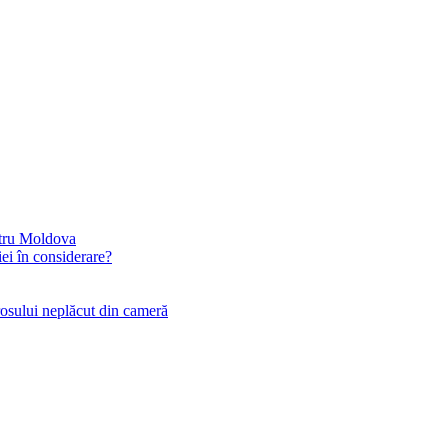
ntru Moldova
iei în considerare?
rosului neplăcut din cameră