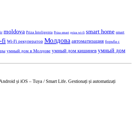
moldova
smart home
ir
Priza Inteligenta
smart
Priza smart
priza wi-fi
Молдова
-fi
автоматизация
Wi-Fi рекуператор
борьба с
умный дом
умный дом кишинев
ьцы
умный дом в Молдове
Android și iOS – Tuya / Smart Life. Gestionați și automatizați