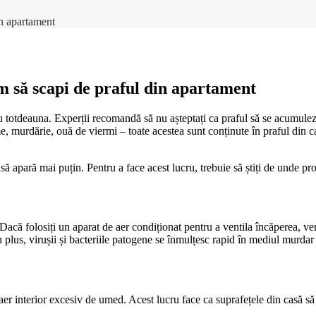
in apartament
m să scapi de praful din apartament
ru totdeauna. Experții recomandă să nu așteptați ca praful să se acumulez
me, murdărie, ouă de viermi – toate acestea sunt conținute în praful din c
i să apară mai puțin. Pentru a face acest lucru, trebuie să știți de unde pr
acă folosiți un aparat de aer condiționat pentru a ventila încăperea, verif
În plus, virușii și bacteriile patogene se înmulțesc rapid în mediul murdar
er interior excesiv de umed. Acest lucru face ca suprafețele din casă să 