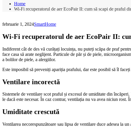
Home
Wi-Fi recuperatorul de aer EcoPair II: cum să scapi de praful d
februarie 1, 2024
SmartHome
Wi-Fi recuperatorul de aer EcoPair II: cu
Indiferent cât de des vă curățați locuința, nu puteți scăpa de praf pent
face casa să arate neglijent. Particule de păr și de piele, microorganis
a bolilor de piele, a alergiilor.
Este imposibil să preveniți apariția prafului, dar este posibil să îl faceț
Ventilare incorectă
Sistemele de ventilare scot praful și excesul de umiditate din încăperi. D
le dacă este necesar. În caz contrar, ventilația nu va avea niciun rost. 
Umiditate crescută
Ventilarea necorespunzătoare sau lipsa de ventilare duce adesea la un a