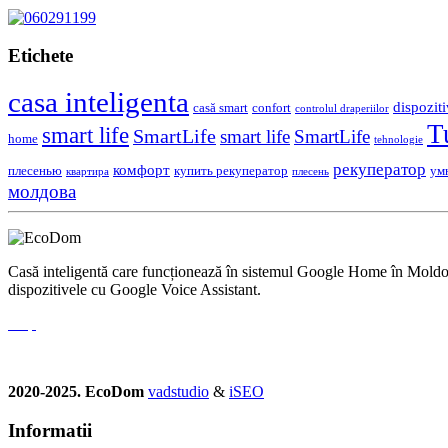
Etichete
casa inteligenta
dispoziti
casă smart
confort
controlul draperiilor
T
smart life
SmartLife
smart life
SmartLife
home
tehnologie
рекуператор
комфорт
плесенью
купить рекуператор
ум
квартира
плесень
молдова
Casă inteligentă care funcționează în sistemul Google Home în Moldova.
dispozitivele cu Google Voice Assistant.
2020-2025. EcoDom
vadstudio
&
iSEO
Informatii