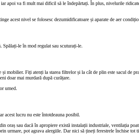
 iar apoi va fi mult mai dificil să le îndepărtați. În plus, nivelurile rid
nge acest nivel se folosesc dezumidificatoare și aparate de aer condițio
. Spălați-le în mod regulat sau scuturați-le.
mobilier. Fiți atenți la starea filtrelor și la cât de plin este sacul de pra
veni doar mai murdară după curățare.
ator umed.
ar acest lucru nu este întotdeauna posibil.
in oraș sau dacă în apropiere există instalații industriale, ventilația poa
in urmare, pot agrava alergiile. Dar nici să țineți ferestrele închise tot 