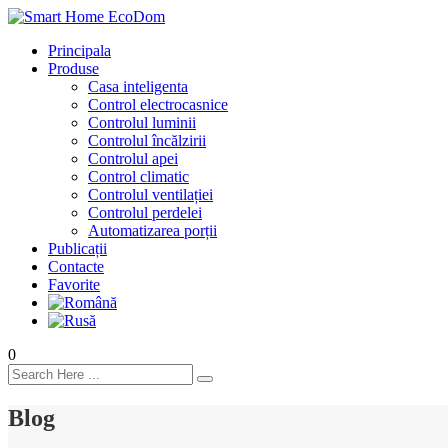
Principala
Produse
Casa inteligenta
Control electrocasnice
Controlul luminii
Controlul încălzirii
Controlul apei
Control climatic
Controlul ventilației
Сontrolul perdelei
Automatizarea porții
Publicații
Contacte
Favorite
0
Blog