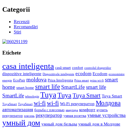
Categorii
Recenzii
Recomandări
Stiri
Etichete
casa inteligenta
casă smart
confort
controlul draperiilor
ecodom
dispozitive inteligente
Ecodom
Dispozitivele inteligente
economisire
moldova
smart
EcoPair
Priza Inteligenta
energie
Priza smart
priza wi-fi
smart life
home
SmartLife
smart life
smart home
Tuya
Tuya
Tuya Smart
SmartLife
Tuya Smart
tehnologie
Молдова
wi-fi
wi-fi
Wi-Fi рекуператор
TuyaSmart
TuyaSmart
автоматизация
комфорт
борьба с плесенью
купить
квартира
рекуператор
умные устройства
рекуператор
умная розетка
плесень
умный дом
умный дом бельцы
умный дом в Молдове