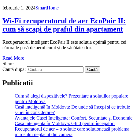
februarie 1, 2024
SmartHome
Wi-Fi recuperatorul de aer EcoPair II:
cum să scapi de praful din apartament
Recuperatorul inteligent EcoPair II este soluția optimă pentru cei
cărora le pasă de aerul curat și de sănătatea lor.
Read More
Share
Caută după:
Publicatii
Cum să alegi dispozitivele? Prezentare a soluțiilor populare
pentru Moldova
Casă inteligentă în Moldova: De unde să începi și ce trebuie
să iei în considerare?
Avantajele Casei Inteligente: Confort, Securitate și Economie
Casă inteligentă în Moldova: Ghid pentru începători
Recuperatorul de aer – o soluție care soluționează problema
mirosului neplăcut din cameră