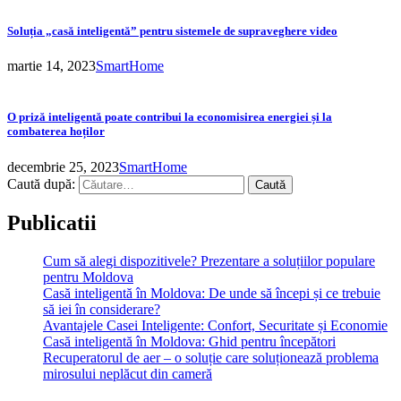
Soluția „casă inteligentă” pentru sistemele de supraveghere video
martie 14, 2023
SmartHome
O priză inteligentă poate contribui la economisirea energiei și la
combaterea hoților
decembrie 25, 2023
SmartHome
Caută după:
Publicatii
Cum să alegi dispozitivele? Prezentare a soluțiilor populare
pentru Moldova
Casă inteligentă în Moldova: De unde să începi și ce trebuie
să iei în considerare?
Avantajele Casei Inteligente: Confort, Securitate și Economie
Casă inteligentă în Moldova: Ghid pentru începători
Recuperatorul de aer – o soluție care soluționează problema
mirosului neplăcut din cameră