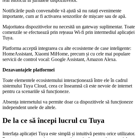
real istoricul în jurnalele dispozitivelor.
Notificările push convenabile vă ajută să nu ratați evenimente
importante, cum ar fi activarea senzorilor de mișcare sau de apă.
Majoritatea dispozitivelor nu necesită un gateway suplimentar. Toate
comenzile se efectuează prin rețeaua Wi-fi prin intermediul aplicației
Tuya.
Platforma acceptă integrarea cu alte ecosisteme de case inteligente:
HomeAssistant, Xiaomi MiHome, precum și cu cele mai populare
servicii de control vocal: Google Assistant, Amazon Alexa.
Dezavantajele platformei
Toate elementele ecosistemului interacționează între ele în cadrul
sistemului Tuya Cloud, ceea ce înseamnă că este nevoie de internet
pentru ca scenariile să funcționeze.
Absența internetului va permite doar ca dispozitivele să funcționeze
independent unele de altele.
De la ce să începi lucrul cu Tuya
Interfața aplicației Tuya este simplă și intuitivă pentru orice utilizator.