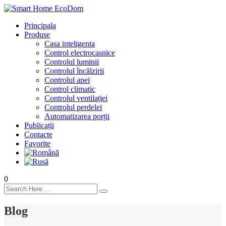
Principala
Produse
Casa inteligenta
Control electrocasnice
Controlul luminii
Controlul încălzirii
Controlul apei
Control climatic
Controlul ventilației
Сontrolul perdelei
Automatizarea porții
Publicații
Contacte
Favorite
0
Blog