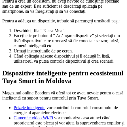
Pentru a crea un ecosistem, nu aveți nevoie de cunoștințe speciale
sau de un expert. Este suficient să descărcați aplicația pe
smartphone, să vă înregistrați și să vă conectați.
Pentru a adăuga un dispozitiv, trebuie să parcurgeți următorii pași:
Deschideți fila “”Casa Mea”.
Faceți clic pe butonul ” Adăugare dispozitiv” și selectați din
listă dispozitivul care urmează să fie conectat: senzor, priză,
cameră inteligentă etc.
Urmați instrucțiunile de pe ecran.
Când aplicația găsește dispozitivul și îl adaugă în listă,
utilizatorul va putea controla dispozitivul și crea scenarii.
Dispozitive inteligente pentru ecosistemul
Tuya Smart în Moldova
Magazinul online Ecodom vă oferă tot ce aveți nevoie pentru o casă
inteligentă cu suport pentru controlul prin Tuya Smart.
Prizele inteligente
vor contribui la controlul consumului de
energie al aparatelor electrice.
Camerele video Wi-Fi
vor monitoriza casa atunci când
proprietarul este plecat și vor ajuta la supravegherea copiilor și