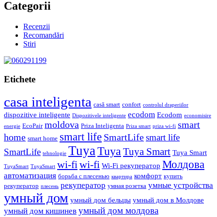
Categorii
Recenzii
Recomandări
Stiri
Etichete
casa inteligenta
casă smart
confort
controlul draperiilor
ecodom
dispozitive inteligente
Ecodom
Dispozitivele inteligente
economisire
moldova
smart
EcoPair
Priza Inteligenta
energie
Priza smart
priza wi-fi
smart life
home
SmartLife
smart life
smart home
Tuya
Tuya
Tuya Smart
SmartLife
Tuya Smart
tehnologie
Молдова
wi-fi
wi-fi
Wi-Fi рекуператор
TuyaSmart
TuyaSmart
автоматизация
комфорт
борьба с плесенью
купить
квартира
рекуператор
умные устройства
рекуператор
умная розетка
плесень
умный дом
умный дом бельцы
умный дом в Молдове
умный дом молдова
умный дом кишинев