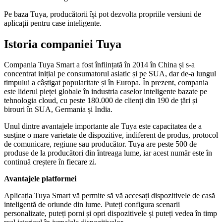
Pe baza Tuya, producătorii își pot dezvolta propriile versiuni de
aplicații pentru case inteligente.
Istoria companiei Tuya
Compania Tuya Smart a fost înființată în 2014 în China și s-a
concentrat inițial pe consumatorul asiatic și pe SUA, dar de-a lungul
timpului a câștigat popularitate și în Europa. În prezent, compania
este liderul pieței globale în industria caselor inteligente bazate pe
tehnologia cloud, cu peste 180.000 de clienți din 190 de țări și
birouri în SUA, Germania și India.
Unul dintre avantajele importante ale Tuya este capacitatea de a
susține o mare varietate de dispozitive, indiferent de produs, protocol
de comunicare, regiune sau producător. Tuya are peste 500 de
produse de la producători din întreaga lume, iar acest număr este în
continuă creștere în fiecare zi.
Avantajele platformei
Aplicația Tuya Smart vă permite să vă accesați dispozitivele de casă
inteligentă de oriunde din lume. Puteți configura scenarii
personalizate, puteți porni și opri dispozitivele și puteți vedea în timp