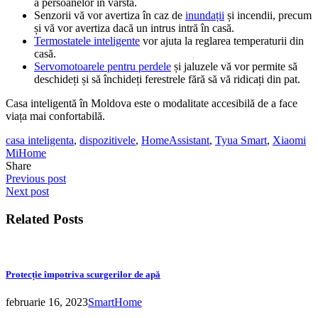
a persoanelor în vârstă.
Senzorii vă vor avertiza în caz de
inundații
și incendii, precum
și vă vor avertiza dacă un intrus intră în casă.
Termostatele inteligente
vor ajuta la reglarea temperaturii din
casă.
Servomotoarele pentru perdele
și jaluzele vă vor permite să
deschideți și să închideți ferestrele fără să vă ridicați din pat.
Casa inteligentă în Moldova este o modalitate accesibilă de a face
viața mai confortabilă.
casa inteligenta
,
dispozitivele
,
HomeAssistant
,
Tyua Smart
,
Xiaomi
MiHome
Share
Previous post
Next post
Related Posts
Protecție împotriva scurgerilor de apă
februarie 16, 2023
SmartHome