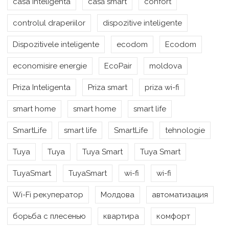
casa inteligenta
casă smart
confort
controlul draperiilor
dispozitive inteligente
Dispozitivele inteligente
ecodom
Ecodom
economisire energie
EcoPair
moldova
Priza Inteligenta
Priza smart
priza wi-fi
smart home
smart home
smart life
SmartLife
smart life
SmartLife
tehnologie
Tuya
Tuya
Tuya Smart
Tuya Smart
TuyaSmart
TuyaSmart
wi-fi
wi-fi
Wi-Fi рекуператор
Молдова
автоматизация
борьба с плесенью
квартира
комфорт