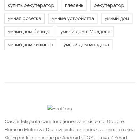
купить рекуператор
плесень
рекуператор
умная розетка
умные устройства
умный дом
умный дом бельцы
умный дом в Молдове
умный дом кишинев
умный дом молдова
Casă inteligentă care funcționează în sistemul Google
Home în Moldova. Dispozitivele funcționează printr-o rețea
Wi-Fi printr-o aplicație pe Android și iOS – Tuya / Smart