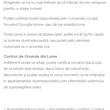
Imaginați-vă că nu mai trebuie să vă ridicați de pe canapea
pentru a
stinge lumina
.
Puteți
controla toate dispozitivele
prin comandă vocală,
folosind Google Home, sau de pe smartphone.
Puteți porni în avans încălzirea apei
, astfel încât să fie caldă
la sosirea dumneavoastră, sau
puteți seta aerisirea
automată
la o anumită oră.
Control de Oriunde din Lume
Indiferent unde vă aflați, puteți verifica oricând dacă
ușa
de la intrare este închisă
, dacă fierul de
călcat este
deconectat
și puteți vedea în orice moment ce se întâmplă
în apartamentul dumneavoastră prin
intermediul sistemului
de supraveghere video
.
Automatizare locuință
,
casa inteligenta
,
confort
,
Control