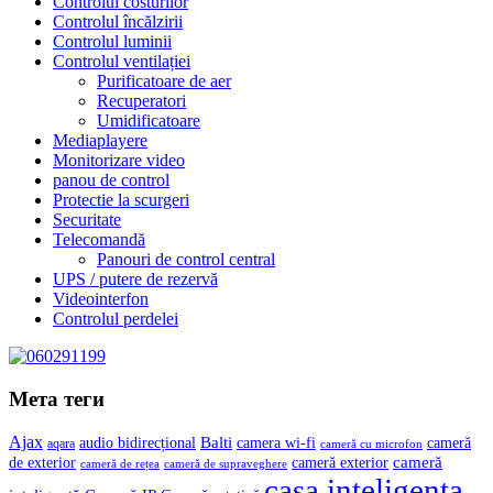
Controlul costurilor
Controlul încălzirii
Controlul luminii
Controlul ventilației
Purificatoare de aer
Recuperatori
Umidificatoare
Mediaplayere
Monitorizare video
panou de control
Protectie la scurgeri
Securitate
Telecomandă
Panouri de control central
UPS / putere de rezervă
Videointerfon
Сontrolul perdelei
Мета теги
Ajax
Balti
camera wi-fi
audio bidirecțional
cameră
aqara
cameră cu microfon
cameră
de exterior
cameră exterior
cameră de rețea
cameră de supraveghere
casa inteligenta