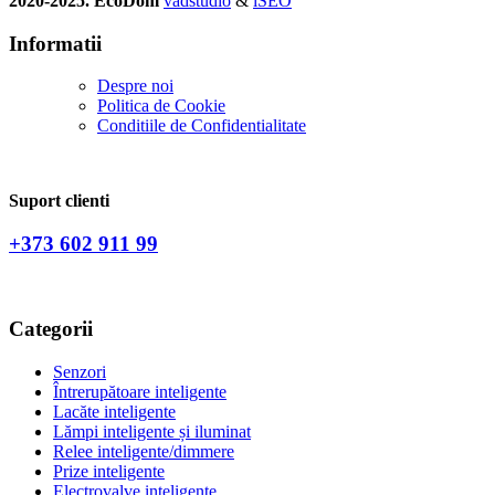
2020-2025. EcoDom
vadstudio
&
iSEO
Informatii
Despre noi
Politica de Сookie
Conditiile de Confidentialitate
Suport clienti
+373 602 911 99
Categorii
Senzori
Întrerupătoare inteligente
Lacăte inteligente
Lămpi inteligente și iluminat
Relee inteligente/dimmere
Prize inteligente
Electrovalve inteligente