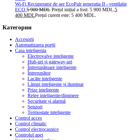
Wi-Fi Recuperator de aer EcoPair generatia II - ventilatie
ECO
5 900
MDL
Prețul inițial a fost: 5 900 MDL.
5
400
MDL
Prețul curent este: 5 400 MDL.
Категории
Accesorii
Automatizarea porții
Casa inteligenta
Electrovalve inteligente
Hub-uri și gateway-uri
Întrerupătoare inteligente
Întrerupător
Lacăte inteligente
Lămpi inteligente și iluminat
Prize inteligente
Relee inteligente/dimmere
Securitate și alarmă
Senzori
Termostate inteligente
Control acces
Control climatic
Control electrocasnice
Controlul apei