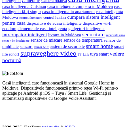
inteligentă
Cameră IP
Cameră rotativă
casa inteligenta cumpara in Moldova
casa
casa inteligenta Chisinau
inteligenta fă-ți singur
casa inteligenta in apartament
casa inteligenta
cumpara sistem inteligent
Moldova
control lumina
control iluminarii
pentru casa
dispozitive de acasa inteligente
dispozitive wi-fi
gadgeturi inteligente
ecodom
elemente de casa inteligenta
securitate
intrerupator inteligent
livrare in Moldova
securitate casă
senzor de miscare
senzor de temperatura
senzor de
senzor de deschidere
smart home
umiditate
senzori
sistem de securitate
smart
senzor wi-fi
supraveghere video
vedere
life
tuya smart
sonoff
TP-Link
nocturnă
Casă inteligentă care funcționează în sistemul Google Home în
Moldova. Dispozitivele funcționează printr-o rețea Wi-Fi printr-o
aplicație pe Android și iOS – Tuya / Smart Life. Gestionați și
automatizați dispozitivele cu Google Voice Assistant.