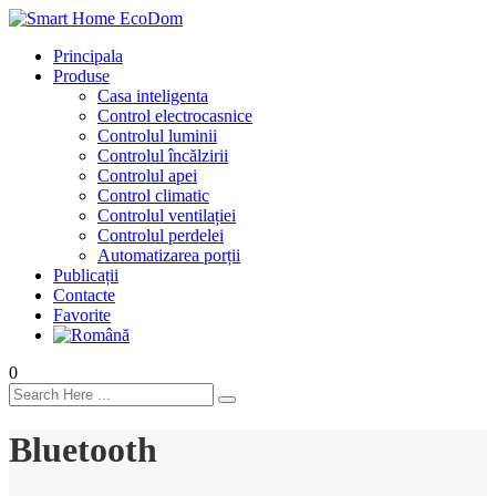
Principala
Produse
Casa inteligenta
Control electrocasnice
Controlul luminii
Controlul încălzirii
Controlul apei
Control climatic
Controlul ventilației
Сontrolul perdelei
Automatizarea porții
Publicații
Contacte
Favorite
0
Bluetooth