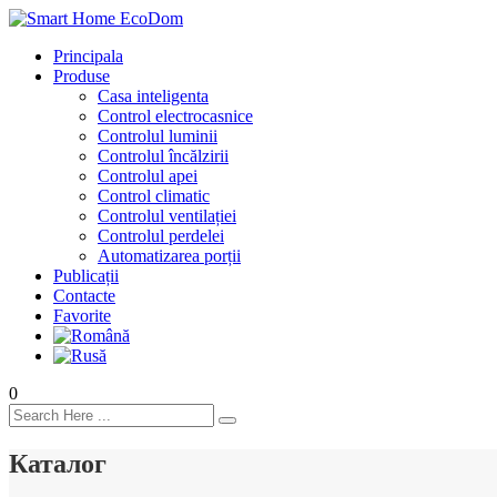
Principala
Produse
Casa inteligenta
Control electrocasnice
Controlul luminii
Controlul încălzirii
Controlul apei
Control climatic
Controlul ventilației
Сontrolul perdelei
Automatizarea porții
Publicații
Contacte
Favorite
0
Каталог