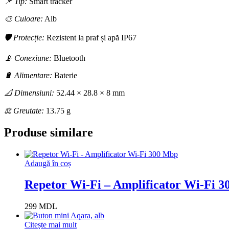
📌 Tip:
Smart tracker
🎨 Culoare:
Alb
🛡 Protecție:
Rezistent la praf și apă IP67
📡 Conexiune:
Bluetooth
🔋 Alimentare:
Baterie
📐 Dimensiuni:
52.44 × 28.8 × 8 mm
⚖ Greutate:
13.75 g
Produse similare
Adaugă în coș
Repetor Wi-Fi – Amplificator Wi-Fi 
299
MDL
Citește mai mult