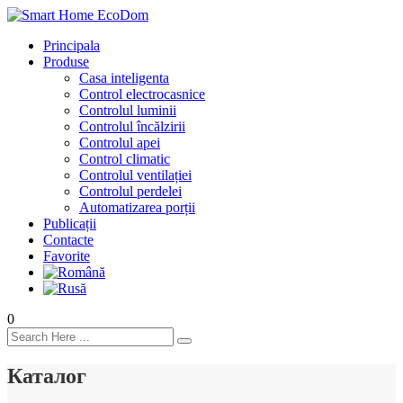
Principala
Produse
Casa inteligenta
Control electrocasnice
Controlul luminii
Controlul încălzirii
Controlul apei
Control climatic
Controlul ventilației
Сontrolul perdelei
Automatizarea porții
Publicații
Contacte
Favorite
0
Каталог