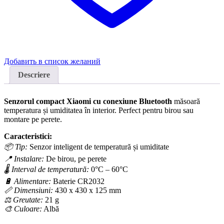
Добавить в список желаний
Descriere
Senzorul compact Xiaomi cu conexiune Bluetooth
măsoară
temperatura și umiditatea în interior. Perfect pentru birou sau
montare pe perete.
Caracteristici:
📦 Tip:
Senzor inteligent de temperatură și umiditate
📍 Instalare:
De birou, pe perete
🌡️ Interval de temperatură:
0°C – 60°C
🔋 Alimentare:
Baterie CR2032
📏 Dimensiuni:
430 x 430 x 125 mm
⚖️ Greutate:
21 g
🎨 Culoare:
Albă