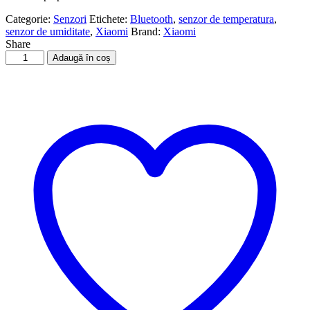
Categorie:
Senzori
Etichete:
Bluetooth
,
senzor de temperatura
,
senzor de umiditate
,
Xiaomi
Brand:
Xiaomi
Share
Cantitate
Adaugă în coș
Xiaomi
-
senzor
de
temperatură
și
umiditate