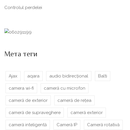
Сontrolul perdelei
Мета теги
Ajax
aqara
audio bidirecțional
Balti
camera wi-fi
cameră cu microfon
cameră de exterior
cameră de rețea
cameră de supraveghere
cameră exterior
cameră inteligentă
Cameră IP
Cameră rotativă