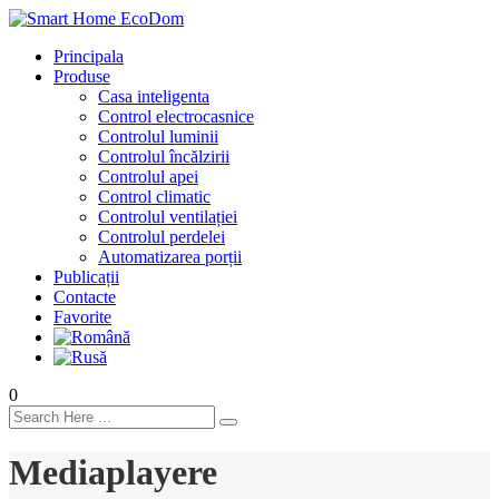
Principala
Produse
Casa inteligenta
Control electrocasnice
Controlul luminii
Controlul încălzirii
Controlul apei
Control climatic
Controlul ventilației
Сontrolul perdelei
Automatizarea porții
Publicații
Contacte
Favorite
0
Mediaplayere