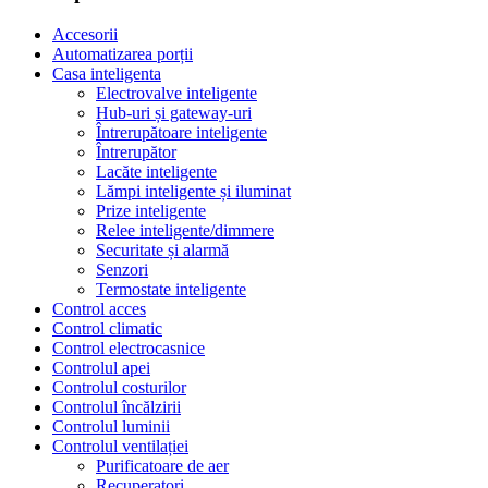
Accesorii
Automatizarea porții
Casa inteligenta
Electrovalve inteligente
Hub-uri și gateway-uri
Întrerupătoare inteligente
Întrerupător
Lacăte inteligente
Lămpi inteligente și iluminat
Prize inteligente
Relee inteligente/dimmere
Securitate și alarmă
Senzori
Termostate inteligente
Control acces
Control climatic
Control electrocasnice
Controlul apei
Controlul costurilor
Controlul încălzirii
Controlul luminii
Controlul ventilației
Purificatoare de aer
Recuperatori