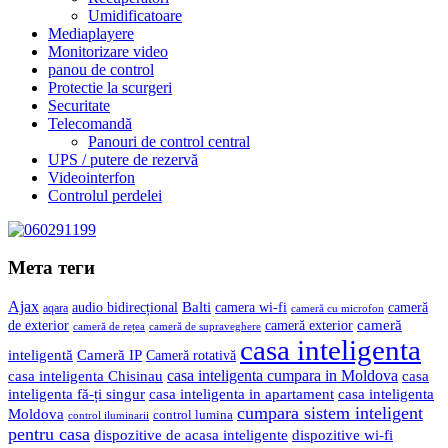
Umidificatoare
Mediaplayere
Monitorizare video
panou de control
Protectie la scurgeri
Securitate
Telecomandă
Panouri de control central
UPS / putere de rezervă
Videointerfon
Сontrolul perdelei
Мета теги
Ajax
Balti
camera wi-fi
audio bidirecțional
cameră
aqara
cameră cu microfon
cameră
de exterior
cameră exterior
cameră de rețea
cameră de supraveghere
casa inteligenta
inteligentă
Cameră IP
Cameră rotativă
casa inteligenta cumpara in Moldova
casa
casa inteligenta Chisinau
inteligenta fă-ți singur
casa inteligenta in apartament
casa inteligenta
cumpara sistem inteligent
Moldova
control lumina
control iluminarii
pentru casa
dispozitive de acasa inteligente
dispozitive wi-fi