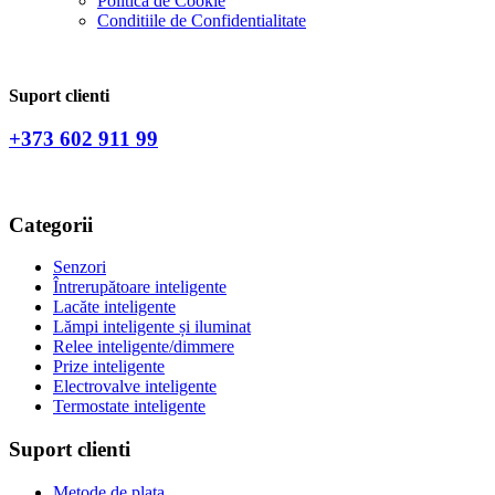
Politica de Сookie
Conditiile de Confidentialitate
Suport clienti
+373 602 911 99
Categorii
Senzori
Întrerupătoare inteligente
Lacăte inteligente
Lămpi inteligente și iluminat
Relee inteligente/dimmere
Prize inteligente
Electrovalve inteligente
Termostate inteligente
Suport clienti
Metode de plata