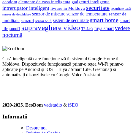
gadgeturi inteligente
ecodom
elemente de casa inteligenta
securitate
intrerupator inteligent
livrare in Moldova
securitate casă
senzor de miscare
senzor de temperatura
senzor de
senzor de deschidere
smart home
umiditate
senzori
sistem de securitate
smart
senzor wi-fi
supraveghere video
vedere
life
tuya smart
sonoff
TP-Link
nocturnă
Casă inteligentă care funcționează în sistemul Google Home în
Moldova. Dispozitivele funcționează printr-o rețea Wi-Fi printr-o
aplicație pe Android și iOS – Tuya / Smart Life. Gestionați și
automatizați dispozitivele cu Google Voice Assistant.
2020-2025. EcoDom
vadstudio
&
iSEO
Informatii
Despre noi