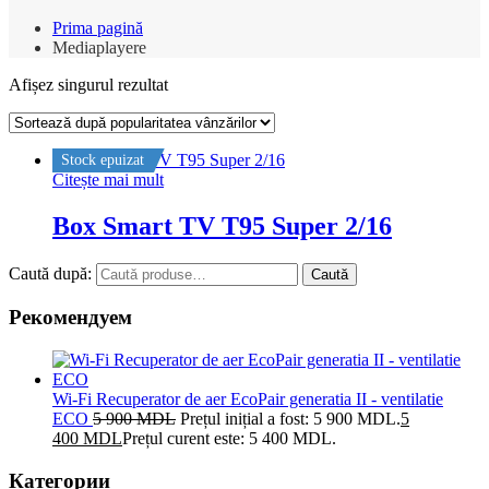
Prima pagină
Mediaplayere
Afișez singurul rezultat
Stock epuizat
Citește mai mult
Box Smart TV T95 Super 2/16
Caută după:
Caută
Рекомендуем
Wi-Fi Recuperator de aer EcoPair generatia II - ventilatie
ECO
5 900
MDL
Prețul inițial a fost: 5 900 MDL.
5
400
MDL
Prețul curent este: 5 400 MDL.
Категории