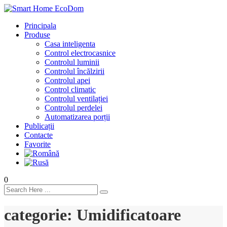
Principala
Produse
Casa inteligenta
Control electrocasnice
Controlul luminii
Controlul încălzirii
Controlul apei
Control climatic
Controlul ventilației
Сontrolul perdelei
Automatizarea porții
Publicații
Contacte
Favorite
0
categorie:
Umidificatoare