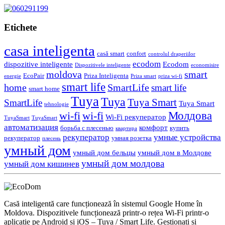
Etichete
casa inteligenta
casă smart
confort
controlul draperiilor
ecodom
dispozitive inteligente
Ecodom
Dispozitivele inteligente
economisire
moldova
smart
EcoPair
Priza Inteligenta
energie
Priza smart
priza wi-fi
smart life
home
SmartLife
smart life
smart home
Tuya
Tuya
Tuya Smart
SmartLife
Tuya Smart
tehnologie
Молдова
wi-fi
wi-fi
Wi-Fi рекуператор
TuyaSmart
TuyaSmart
автоматизация
комфорт
борьба с плесенью
купить
квартира
рекуператор
умные устройства
рекуператор
умная розетка
плесень
умный дом
умный дом бельцы
умный дом в Молдове
умный дом молдова
умный дом кишинев
Casă inteligentă care funcționează în sistemul Google Home în
Moldova. Dispozitivele funcționează printr-o rețea Wi-Fi printr-o
aplicație pe Android și iOS – Tuya / Smart Life. Gestionați și