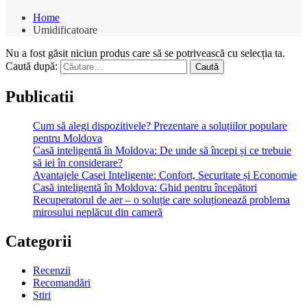
Home
Umidificatoare
Nu a fost găsit niciun produs care să se potrivească cu selecția ta.
Caută după:
Publicatii
Cum să alegi dispozitivele? Prezentare a soluțiilor populare
pentru Moldova
Casă inteligentă în Moldova: De unde să începi și ce trebuie
să iei în considerare?
Avantajele Casei Inteligente: Confort, Securitate și Economie
Casă inteligentă în Moldova: Ghid pentru începători
Recuperatorul de aer – o soluție care soluționează problema
mirosului neplăcut din cameră
Categorii
Recenzii
Recomandări
Stiri