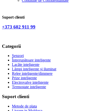
Conditiile de Confidentialitate
Suport clienti
+373 602 911 99
Categorii
Senzori
Întrerupătoare inteligente
Lacăte inteligente
Lămpi inteligente și iluminat
Relee inteligente/dimmere
Prize inteligente
Electrovalve inteligente
Termostate inteligente
Suport clienti
Metode de plata
Livrare in Moldova