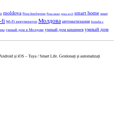
moldova
smart home
ir
Priza Inteligenta
smart
Priza smart
priza wi-fi
Молдова
-fi
автоматизация
Wi-Fi рекуператор
борьба с
умный дом
умный дом кишинев
ьцы
умный дом в Молдове
Android și iOS – Tuya / Smart Life. Gestionați și automatizați