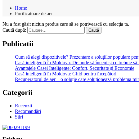
Home
Purificatoare de aer
Nu a fost găsit niciun produs care să se potrivească cu selecția ta.
Caută după:
Publicatii
Cum să alegi dispozitivele? Prezentare a soluțiilor populare pe
Casă inteligentă în Moldova: De unde să începi și ce trebuie să 
Avantajele Casei Inteligente: Confort, Securitate și Economie
Casă inteligentă în Moldova: Ghid pentru începători
Recuperatorul de aer – o soluție care soluționează problema mi
Categorii
Recenzii
Recomandări
Stiri