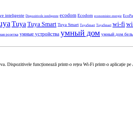
ecodom
ve inteligente
Ecodom
EcoPa
Dispozitivele inteligente
economisire energie
uya
Tuya
wi-fi
wi
Tuya Smart
Tuya Smart
TuyaSmart
TuyaSmart
умный дом
умные устройства
умный дом бел
ная розетка
 Dispozitivele funcționează printr-o rețea Wi-Fi printr-o aplicație pe 