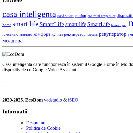
Etichete
casa inteligenta
dispoziti
casă smart
confort
controlul draperiilor
T
smart life
SmartLife
smart life
SmartLife
home
tehnologie
рекуператор
комфорт
плесенью
купить рекуператор
ум
квартира
плесень
молдова
Casă inteligentă care funcționează în sistemul Google Home în Moldova.
dispozitivele cu Google Voice Assistant.
2020-2025. EcoDom
vadstudio
&
iSEO
Informatii
Despre noi
Politica de Сookie