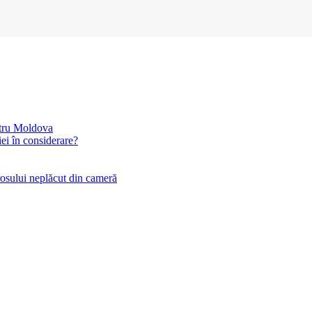
ntru Moldova
iei în considerare?
rosului neplăcut din cameră