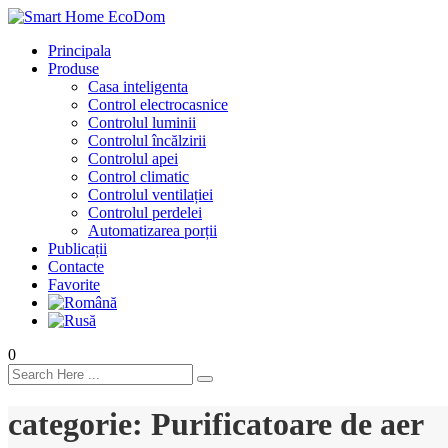
Principala
Produse
Casa inteligenta
Control electrocasnice
Controlul luminii
Controlul încălzirii
Controlul apei
Control climatic
Controlul ventilației
Сontrolul perdelei
Automatizarea porții
Publicații
Contacte
Favorite
0
categorie:
Purificatoare de aer