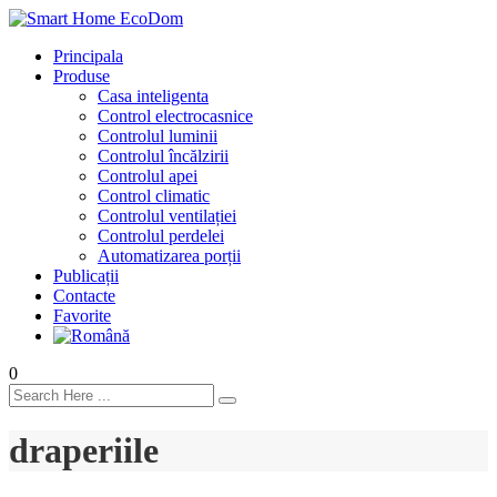
Principala
Produse
Casa inteligenta
Control electrocasnice
Controlul luminii
Controlul încălzirii
Controlul apei
Control climatic
Controlul ventilației
Сontrolul perdelei
Automatizarea porții
Publicații
Contacte
Favorite
0
draperiile