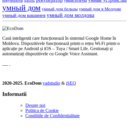
рекуператор
умные устройства
рекуператор
умная розетка
плесень
умный дом
умный дом бельцы
умный дом в Молдове
умный дом молдова
умный дом кишинев
Casă inteligentă care funcționează în sistemul Google Home în
Moldova. Dispozitivele funcționează printr-o rețea Wi-Fi printr-o
aplicație pe Android și iOS – Tuya / Smart Life. Gestionați și
automatizați dispozitivele cu Google Voice Assistant.
2020-2025. EcoDom
vadstudio
&
iSEO
Informatii
Despre noi
Politica de Сookie
Conditiile de Confidentialitate