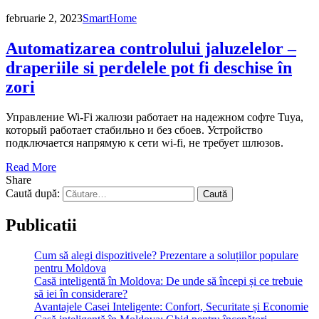
februarie 2, 2023
SmartHome
Automatizarea controlului jaluzelelor –
draperiile si perdelele pot fi deschise în
zori
Управление Wi-Fi жалюзи работает на надежном софте Tuya,
который работает стабильно и без сбоев. Устройство
подключается напрямую к сети wi-fi, не требует шлюзов.
Read More
Share
Caută după:
Publicatii
Cum să alegi dispozitivele? Prezentare a soluțiilor populare
pentru Moldova
Casă inteligentă în Moldova: De unde să începi și ce trebuie
să iei în considerare?
Avantajele Casei Inteligente: Confort, Securitate și Economie