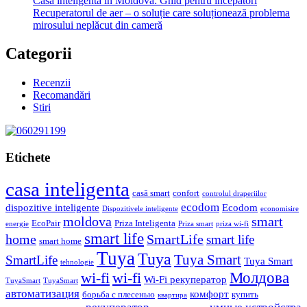
Casă inteligentă în Moldova: Ghid pentru începători
Recuperatorul de aer – o soluție care soluționează problema
mirosului neplăcut din cameră
Categorii
Recenzii
Recomandări
Stiri
Etichete
casa inteligenta
casă smart
confort
controlul draperiilor
ecodom
dispozitive inteligente
Ecodom
Dispozitivele inteligente
economisire
moldova
smart
EcoPair
Priza Inteligenta
energie
Priza smart
priza wi-fi
smart life
home
SmartLife
smart life
smart home
Tuya
Tuya
Tuya Smart
SmartLife
Tuya Smart
tehnologie
Молдова
wi-fi
wi-fi
Wi-Fi рекуператор
TuyaSmart
TuyaSmart
автоматизация
комфорт
борьба с плесенью
купить
квартира