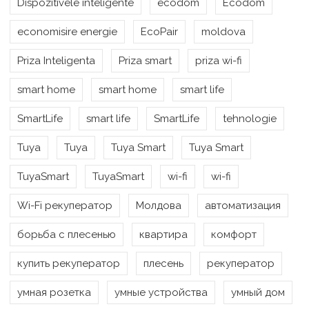
Dispozitivele inteligente
ecodom
Ecodom
economisire energie
EcoPair
moldova
Priza Inteligenta
Priza smart
priza wi-fi
smart home
smart home
smart life
SmartLife
smart life
SmartLife
tehnologie
Tuya
Tuya
Tuya Smart
Tuya Smart
TuyaSmart
TuyaSmart
wi-fi
wi-fi
Wi-Fi рекуператор
Молдова
автоматизация
борьба с плесенью
квартира
комфорт
купить рекуператор
плесень
рекуператор
умная розетка
умные устройства
умный дом