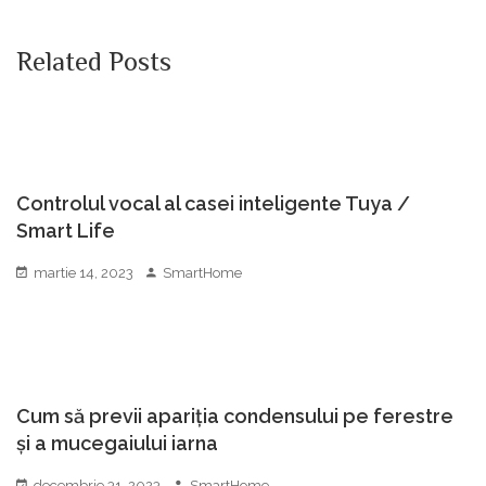
Related Posts
Controlul vocal al casei inteligente Tuya /
Smart Life
martie 14, 2023
SmartHome
Cum să previi apariția condensului pe ferestre
și a mucegaiului iarna
decembrie 31, 2023
SmartHome