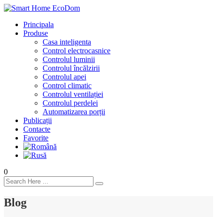
Principala
Produse
Casa inteligenta
Control electrocasnice
Controlul luminii
Controlul încălzirii
Controlul apei
Control climatic
Controlul ventilației
Сontrolul perdelei
Automatizarea porții
Publicații
Contacte
Favorite
0
Blog