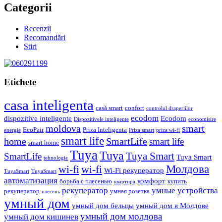
Categorii
Recenzii
Recomandări
Stiri
Etichete
casa inteligenta
casă smart
confort
controlul draperiilor
ecodom
dispozitive inteligente
Ecodom
Dispozitivele inteligente
economisire
moldova
smart
EcoPair
Priza Inteligenta
energie
Priza smart
priza wi-fi
smart life
home
SmartLife
smart life
smart home
Tuya
Tuya
Tuya Smart
SmartLife
Tuya Smart
tehnologie
Молдова
wi-fi
wi-fi
Wi-Fi рекуператор
TuyaSmart
TuyaSmart
автоматизация
комфорт
борьба с плесенью
купить
квартира
рекуператор
умные устройства
рекуператор
умная розетка
плесень
умный дом
умный дом бельцы
умный дом в Молдове
умный дом молдова
умный дом кишинев