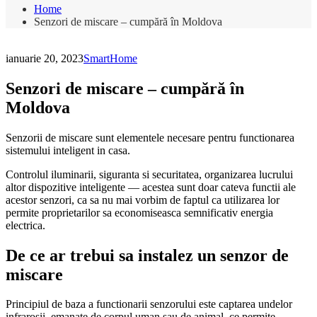
Home
Senzori de miscare – cumpără în Moldova
ianuarie 20, 2023
SmartHome
Senzori de miscare – cumpără în
Moldova
Senzorii de miscare sunt elementele necesare pentru functionarea
sistemului inteligent in casa.
Controlul iluminarii, siguranta si securitatea, organizarea lucrului
altor dispozitive inteligente — acestea sunt doar cateva functii ale
acestor senzori, ca sa nu mai vorbim de faptul ca utilizarea lor
permite proprietarilor sa economiseasca semnificativ energia
electrica.
De ce ar trebui sa instalez un senzor de
miscare
Principiul de baza a functionarii senzorului este captarea undelor
infrarosii, emanate de corpul uman sau de animal, ce permite