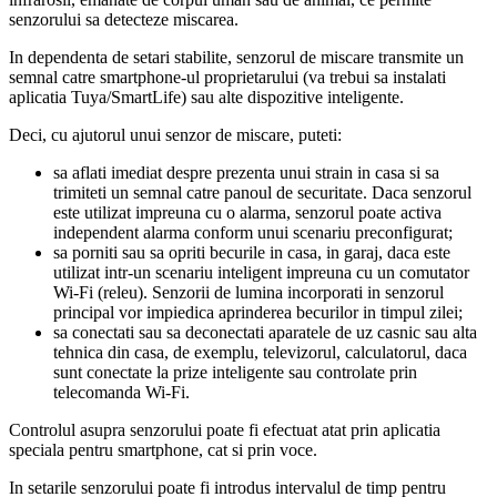
senzorului sa detecteze miscarea.
In dependenta de setari stabilite, senzorul de miscare transmite un
semnal catre smartphone-ul proprietarului (va trebui sa instalati
aplicatia Tuya/SmartLife) sau alte dispozitive inteligente.
Deci, cu ajutorul unui senzor de miscare, puteti:
sa aflati imediat despre prezenta unui strain in casa si sa
trimiteti un semnal catre panoul de securitate. Daca senzorul
este utilizat impreuna cu o alarma, senzorul poate activa
independent alarma conform unui scenariu preconfigurat;
sa porniti sau sa opriti becurile in casa, in garaj, daca este
utilizat intr-un scenariu inteligent impreuna cu un comutator
Wi-Fi (releu). Senzorii de lumina incorporati in senzorul
principal vor impiedica aprinderea becurilor in timpul zilei;
sa conectati sau sa deconectati aparatele de uz casnic sau alta
tehnica din casa, de exemplu, televizorul, calculatorul, daca
sunt conectate la prize inteligente sau controlate prin
telecomanda Wi-Fi.
Controlul asupra senzorului poate fi efectuat atat prin aplicatia
speciala pentru smartphone, cat si prin voce.
In setarile senzorului poate fi introdus intervalul de timp pentru