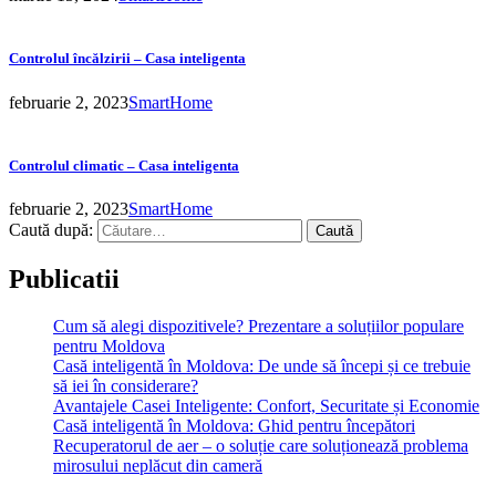
Controlul încălzirii – Casa inteligenta
februarie 2, 2023
SmartHome
Controlul climatic – Casa inteligenta
februarie 2, 2023
SmartHome
Caută după:
Publicatii
Cum să alegi dispozitivele? Prezentare a soluțiilor populare
pentru Moldova
Casă inteligentă în Moldova: De unde să începi și ce trebuie
să iei în considerare?
Avantajele Casei Inteligente: Confort, Securitate și Economie
Casă inteligentă în Moldova: Ghid pentru începători
Recuperatorul de aer – o soluție care soluționează problema
mirosului neplăcut din cameră