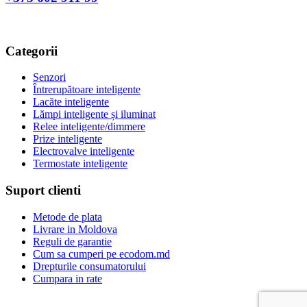
Categorii
Senzori
Întrerupătoare inteligente
Lacăte inteligente
Lămpi inteligente și iluminat
Relee inteligente/dimmere
Prize inteligente
Electrovalve inteligente
Termostate inteligente
Suport clienti
Metode de plata
Livrare in Moldova
Reguli de garantie
Cum sa cumperi pe ecodom.md
Drepturile consumatorului
Cumpara in rate