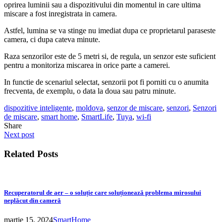
oprirea luminii sau a dispozitivului din momentul in care ultima
miscare a fost inregistrata in camera.
Astfel, lumina se va stinge nu imediat dupa ce proprietarul paraseste
camera, ci dupa cateva minute.
Raza senzorilor este de 5 metri si, de regula, un senzor este suficient
pentru a monitoriza miscarea in orice parte a camerei.
In functie de scenariul selectat, senzorii pot fi porniti cu o anumita
frecventa, de exemplu, o data la doua sau patru minute.
dispozitive inteligente
,
moldova
,
senzor de miscare
,
senzori
,
Senzori
de miscare
,
smart home
,
SmartLife
,
Tuya
,
wi-fi
Share
Next post
Related Posts
Recuperatorul de aer – o soluție care soluționează problema mirosului
neplăcut din cameră
martie 15, 2024
SmartHome