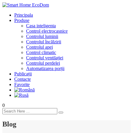
Principala
Produse
Casa inteligenta
Control electrocasnice
Controlul luminii
Controlul încălzirii
Controlul apei
Control climatic
Controlul ventilației
Сontrolul perdelei
Automatizarea porții
Publicații
Contacte
Favorite
0
Blog