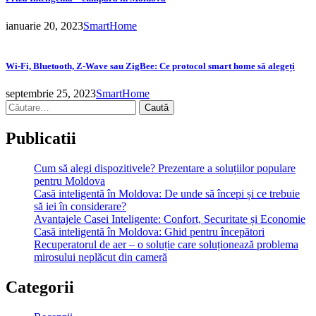
ianuarie 20, 2023
SmartHome
Wi-Fi, Bluetooth, Z-Wave sau ZigBee: Ce protocol smart home să alegeți
septembrie 25, 2023
SmartHome
Caută
după:
Publicatii
Cum să alegi dispozitivele? Prezentare a soluțiilor populare
pentru Moldova
Casă inteligentă în Moldova: De unde să începi și ce trebuie
să iei în considerare?
Avantajele Casei Inteligente: Confort, Securitate și Economie
Casă inteligentă în Moldova: Ghid pentru începători
Recuperatorul de aer – o soluție care soluționează problema
mirosului neplăcut din cameră
Categorii