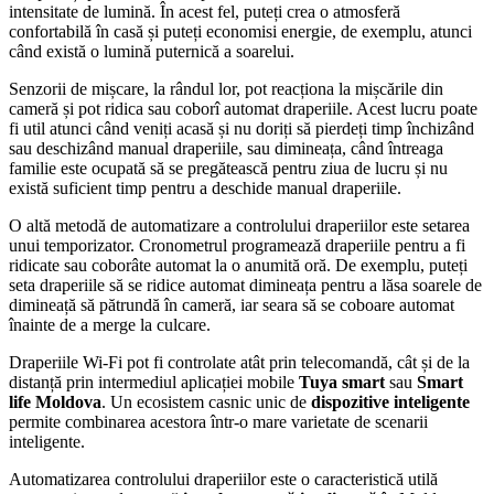
intensitate de lumină. În acest fel, puteți crea o atmosferă
confortabilă în casă și puteți economisi energie, de exemplu, atunci
când există o lumină puternică a soarelui.
Senzorii de mișcare, la rândul lor, pot reacționa la mișcările din
cameră și pot ridica sau coborî automat draperiile. Acest lucru poate
fi util atunci când veniți acasă și nu doriți să pierdeți timp închizând
sau deschizând manual draperiile, sau dimineața, când întreaga
familie este ocupată să se pregătească pentru ziua de lucru și nu
există suficient timp pentru a deschide manual draperiile.
O altă metodă de automatizare a controlului draperiilor este setarea
unui temporizator. Cronometrul programează draperiile pentru a fi
ridicate sau coborâte automat la o anumită oră. De exemplu, puteți
seta draperiile să se ridice automat dimineața pentru a lăsa soarele de
dimineață să pătrundă în cameră, iar seara să se coboare automat
înainte de a merge la culcare.
Draperiile Wi-Fi pot fi controlate atât prin telecomandă, cât și de la
distanță prin intermediul aplicației mobile
Tuya smart
sau
Smart
life Moldova
. Un ecosistem casnic unic de
dispozitive inteligente
permite combinarea acestora într-o mare varietate de scenarii
inteligente.
Automatizarea controlului draperiilor este o caracteristică utilă