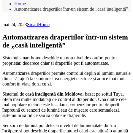
Home
Automatizarea draperiilor într-un sistem de „casă inteligentă”
mai 24, 2023
SmartHome
Automatizarea draperiilor într-un sistem
de „casă inteligentă”
Sistemul smart home deschide un nou nivel de confort pentru
proprietar, deoarece chiar și draperiile pot fi automatizate.
Automatizarea draperiilor permite controlul deplin al luminii naturale
din casă, ajută la economisirea energiei electrice și aduce mai mult
confort în viața de zi cu zi.
Sistemul de
casă inteligentă din Moldova
, bazat pe softul Tuya,
oferă mai multe modalități de control al draperiilor. Una dintre cele
mai populare metode este instalarea comenzilor pentru draperii
împreună cu senzori de lumină sau de mișcare care semnalează
sistemului să ridice sau să coboare draperiile.
Senzorii de lumină pot detecta nivelul de luminozitate dintr-o
încăpere și pot deschide draperiile atunci când este atinsă o anumită