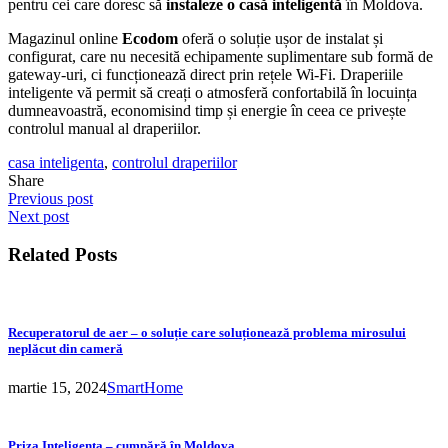
pentru cei care doresc să
instaleze o casă inteligentă
în Moldova.
Magazinul online
Ecodom
oferă o soluție ușor de instalat și
configurat, care nu necesită echipamente suplimentare sub formă de
gateway-uri, ci funcționează direct prin rețele Wi-Fi. Draperiile
inteligente vă permit să creați o atmosferă confortabilă în locuința
dumneavoastră, economisind timp și energie în ceea ce privește
controlul manual al draperiilor.
casa inteligenta
,
controlul draperiilor
Share
Previous post
Next post
Related Posts
Recuperatorul de aer – o soluție care soluționează problema mirosului
neplăcut din cameră
martie 15, 2024
SmartHome
Priza Inteligenta – cumpără în Moldova