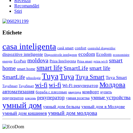
Recenzii
Recomandări
Stiri
Etichete
casa inteligenta
casă smart
confort
controlul draperiilor
ecodom
dispozitive inteligente
Ecodom
Dispozitivele inteligente
economisire
moldova
smart
EcoPair
Priza Inteligenta
energie
Priza smart
priza wi-fi
smart life
home
SmartLife
smart life
smart home
Tuya
Tuya
Tuya Smart
SmartLife
Tuya Smart
tehnologie
Молдова
wi-fi
wi-fi
Wi-Fi рекуператор
TuyaSmart
TuyaSmart
автоматизация
комфорт
борьба с плесенью
купить
квартира
рекуператор
умные устройства
рекуператор
умная розетка
плесень
умный дом
умный дом бельцы
умный дом в Молдове
умный дом молдова
умный дом кишинев