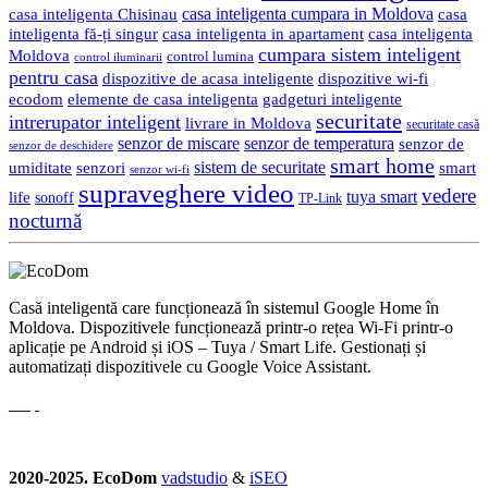
casa inteligenta cumpara in Moldova
casa
casa inteligenta Chisinau
inteligenta fă-ți singur
casa inteligenta in apartament
casa inteligenta
cumpara sistem inteligent
Moldova
control lumina
control iluminarii
pentru casa
dispozitive de acasa inteligente
dispozitive wi-fi
gadgeturi inteligente
ecodom
elemente de casa inteligenta
securitate
intrerupator inteligent
livrare in Moldova
securitate casă
senzor de miscare
senzor de temperatura
senzor de
senzor de deschidere
smart home
umiditate
senzori
sistem de securitate
smart
senzor wi-fi
supraveghere video
vedere
life
tuya smart
sonoff
TP-Link
nocturnă
Casă inteligentă care funcționează în sistemul Google Home în
Moldova. Dispozitivele funcționează printr-o rețea Wi-Fi printr-o
aplicație pe Android și iOS – Tuya / Smart Life. Gestionați și
automatizați dispozitivele cu Google Voice Assistant.
2020-2025. EcoDom
vadstudio
&
iSEO