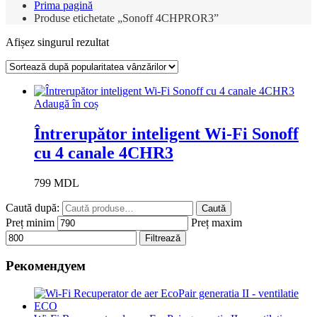
Prima pagină
Produse etichetate „Sonoff 4CHPROR3”
Afișez singurul rezultat
Adaugă în coș
Întrerupător inteligent Wi-Fi Sonoff
cu 4 canale 4CHR3
799
MDL
Caută după:
Caută
Preț minim
Preț maxim
Filtrează
Рекомендуем