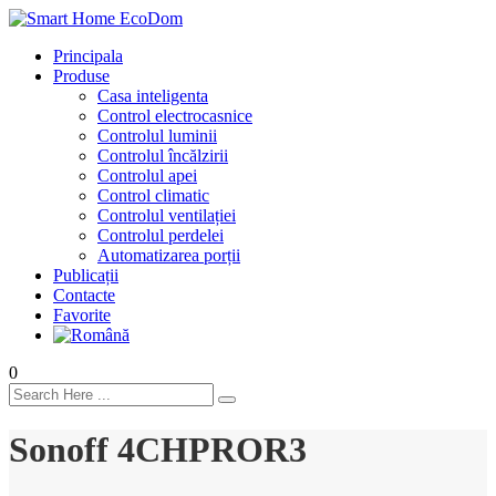
Principala
Produse
Casa inteligenta
Control electrocasnice
Controlul luminii
Controlul încălzirii
Controlul apei
Control climatic
Controlul ventilației
Сontrolul perdelei
Automatizarea porții
Publicații
Contacte
Favorite
0
Sonoff 4CHPROR3