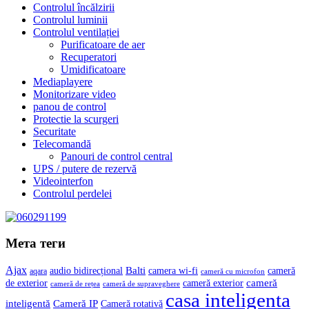
Controlul încălzirii
Controlul luminii
Controlul ventilației
Purificatoare de aer
Recuperatori
Umidificatoare
Mediaplayere
Monitorizare video
panou de control
Protectie la scurgeri
Securitate
Telecomandă
Panouri de control central
UPS / putere de rezervă
Videointerfon
Сontrolul perdelei
Мета теги
Ajax
Balti
camera wi-fi
audio bidirecțional
cameră
aqara
cameră cu microfon
cameră
de exterior
cameră exterior
cameră de rețea
cameră de supraveghere
casa inteligenta
inteligentă
Cameră IP
Cameră rotativă