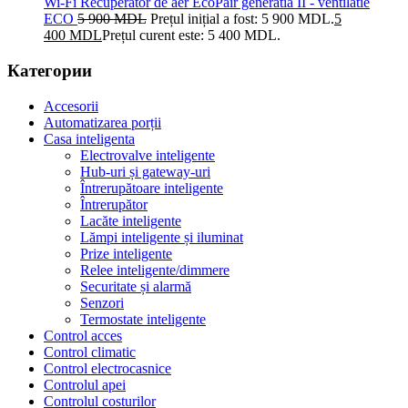
Wi-Fi Recuperator de aer EcoPair generatia II - ventilatie
ECO
5 900
MDL
Prețul inițial a fost: 5 900 MDL.
5
400
MDL
Prețul curent este: 5 400 MDL.
Категории
Accesorii
Automatizarea porții
Casa inteligenta
Electrovalve inteligente
Hub-uri și gateway-uri
Întrerupătoare inteligente
Întrerupător
Lacăte inteligente
Lămpi inteligente și iluminat
Prize inteligente
Relee inteligente/dimmere
Securitate și alarmă
Senzori
Termostate inteligente
Control acces
Control climatic
Control electrocasnice
Controlul apei
Controlul costurilor