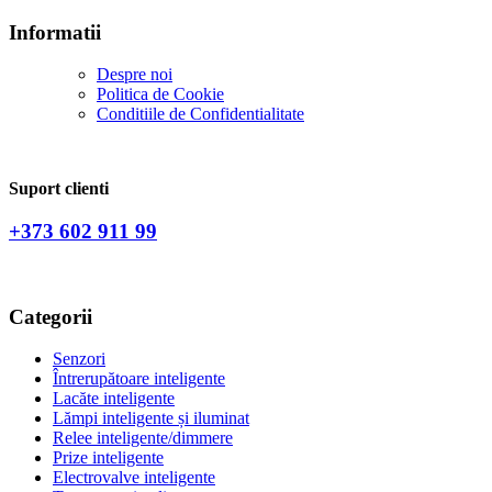
Informatii
Despre noi
Politica de Сookie
Conditiile de Confidentialitate
Suport clienti
+373 602 911 99
Categorii
Senzori
Întrerupătoare inteligente
Lacăte inteligente
Lămpi inteligente și iluminat
Relee inteligente/dimmere
Prize inteligente
Electrovalve inteligente