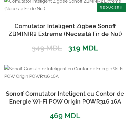
REDUCERI!
Comutator Inteligent Zigbee Sonoff
ZBMINIR2 Extreme (Necesită Fir de Nul)
Prețul
Prețul
349
MDL
319
MDL
inițial
curent
a
este:
fost:
319 MDL.
349 MDL.
Sonoff Comutator Inteligent cu Contor de
Energie Wi-Fi POW Origin POWR316 16A
469
MDL