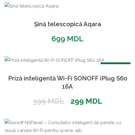
Șină telescopică Aqara
699
MDL
REDUCERI!
Priză inteligentă Wi-Fi SONOFF iPlug S60
16A
Prețul
Prețul
399
MDL
299
MDL
inițial
curent
a
este:
fost:
299 MDL
399 MDL.