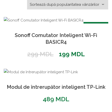
după
popularitate
REDUCERI!
Sonoff Comutator Inteligent Wi-Fi
BASICR4
Prețul
Prețul
299
MDL
199
MDL
inițial
curent
a
este:
fost:
199 MDL.
299 MDL.
Modul de întrerupător inteligent TP-Link
489
MDL