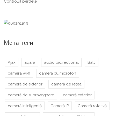
Сontrolul perdelei
Мета теги
Ajax
aqara
audio bidirecțional
Balti
camera wi-fi
cameră cu microfon
cameră de exterior
cameră de rețea
cameră de supraveghere
cameră exterior
cameră inteligentă
Cameră IP
Cameră rotativă