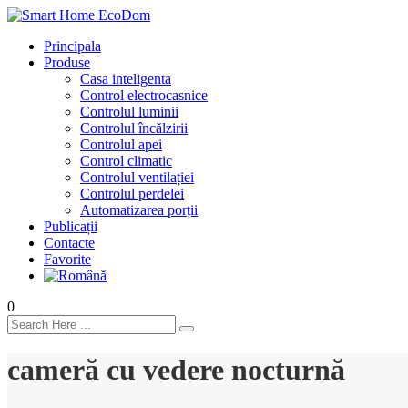
Principala
Produse
Casa inteligenta
Control electrocasnice
Controlul luminii
Controlul încălzirii
Controlul apei
Control climatic
Controlul ventilației
Сontrolul perdelei
Automatizarea porții
Publicații
Contacte
Favorite
0
cameră cu vedere nocturnă