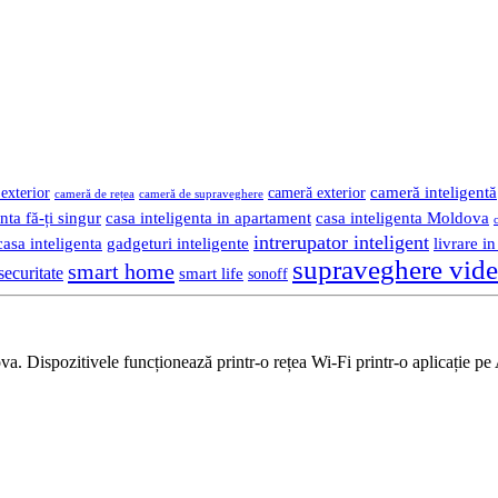
cameră inteligentă
exterior
cameră exterior
cameră de rețea
cameră de supraveghere
nta fă-ți singur
casa inteligenta in apartament
casa inteligenta Moldova
intrerupator inteligent
gadgeturi inteligente
livrare i
asa inteligenta
supraveghere vid
smart home
securitate
smart life
sonoff
 Dispozitivele funcționează printr-o rețea Wi-Fi printr-o aplicație pe 