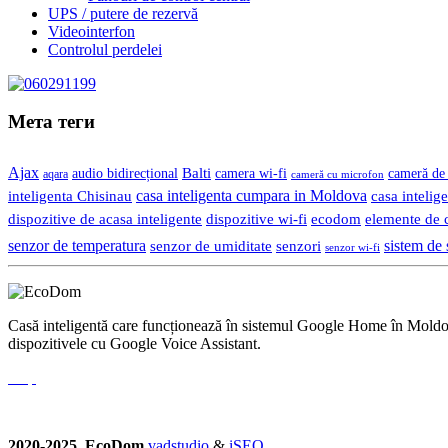
UPS / putere de rezervă
Videointerfon
Сontrolul perdelei
Мета теги
Ajax
Balti
camera wi-fi
audio bidirecțional
cameră de 
aqara
cameră cu microfon
casa inteligenta cumpara in Moldova
casa intelige
inteligenta Chisinau
dispozitive de acasa inteligente
dispozitive wi-fi
ecodom
elemente de c
senzor de temperatura
senzor de umiditate
senzori
sistem de 
senzor wi-fi
Casă inteligentă care funcționează în sistemul Google Home în Moldova.
dispozitivele cu Google Voice Assistant.
2020-2025. EcoDom
vadstudio
&
iSEO