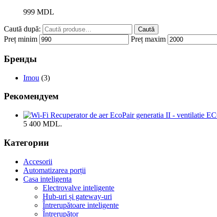
999
MDL
Caută după:
Caută
Preț minim
Preț maxim
Бренды
Imou
(3)
Рекомендуем
5 400 MDL.
Категории
Accesorii
Automatizarea porții
Casa inteligenta
Electrovalve inteligente
Hub-uri și gateway-uri
Întrerupătoare inteligente
Întrerupător