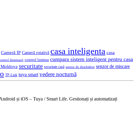
casa inteligenta
Cameră IP
casa
Cameră rotativă
cumpara sistem inteligent pentru casa
control lumina
control iluminarii
securitate
n Moldova
senzor de miscare
securitate casă
senzor de deschidere
eo
vedere nocturnă
tuya smart
TP-Link
Android și iOS – Tuya / Smart Life. Gestionați și automatizați