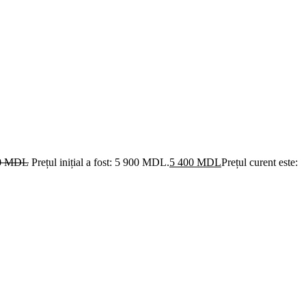
0
MDL
Prețul inițial a fost: 5 900 MDL.
5 400
MDL
Prețul curent este: