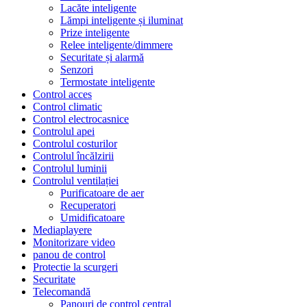
Lacăte inteligente
Lămpi inteligente și iluminat
Prize inteligente
Relee inteligente/dimmere
Securitate și alarmă
Senzori
Termostate inteligente
Control acces
Control climatic
Control electrocasnice
Controlul apei
Controlul costurilor
Controlul încălzirii
Controlul luminii
Controlul ventilației
Purificatoare de aer
Recuperatori
Umidificatoare
Mediaplayere
Monitorizare video
panou de control
Protectie la scurgeri
Securitate
Telecomandă
Panouri de control central