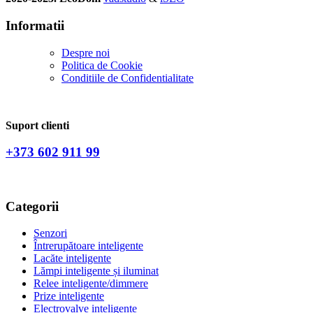
Informatii
Despre noi
Politica de Сookie
Conditiile de Confidentialitate
Suport clienti
+373 602 911 99
Categorii
Senzori
Întrerupătoare inteligente
Lacăte inteligente
Lămpi inteligente și iluminat
Relee inteligente/dimmere
Prize inteligente
Electrovalve inteligente