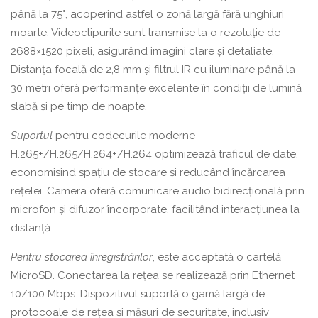
până la 75°, acoperind astfel o zonă largă fără unghiuri
moarte. Videoclipurile sunt transmise la o rezoluție de
2688×1520 pixeli, asigurând imagini clare și detaliate.
Distanța focală de 2,8 mm și filtrul IR cu iluminare până la
30 metri oferă performanțe excelente în condiții de lumină
slabă și pe timp de noapte.
Suportul
pentru codecurile moderne
H.265+/H.265/H.264+/H.264 optimizează traficul de date,
economisind spațiu de stocare și reducând încărcarea
rețelei. Camera oferă comunicare audio bidirecțională prin
microfon și difuzor încorporate, facilitând interacțiunea la
distanță.
Pentru stocarea înregistrărilor
, este acceptată o cartelă
MicroSD. Conectarea la rețea se realizează prin Ethernet
10/100 Mbps. Dispozitivul suportă o gamă largă de
protocoale de rețea și măsuri de securitate, inclusiv