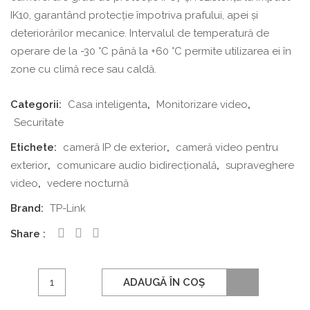
IK10, garantând protecție împotriva prafului, apei și
deteriorărilor mecanice. Intervalul de temperatură de
operare de la -30 °C până la +60 °C permite utilizarea ei în
zone cu climă rece sau caldă.
Categorii:
Casa inteligenta
,
Monitorizare video
,
Securitate
Etichete:
cameră IP de exterior
,
cameră video pentru
exterior
,
comunicare audio bidirecțională
,
supraveghere
video
,
vedere nocturnă
Brand:
TP-Link
Share
Cantitate
ADAUGĂ ÎN COȘ
Cameră