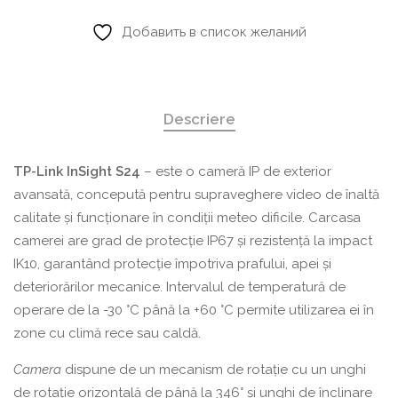
IP
dome
Добавить в список желаний
de
exterior
TP-
Descriere
Link
TP-Link InSight S24
– este o cameră IP de exterior
avansată, concepută pentru supraveghere video de înaltă
calitate și funcționare în condiții meteo dificile. Carcasa
camerei are grad de protecție IP67 și rezistență la impact
IK10, garantând protecție împotriva prafului, apei și
deteriorărilor mecanice. Intervalul de temperatură de
operare de la -30 °C până la +60 °C permite utilizarea ei în
zone cu climă rece sau caldă.
Camera
dispune de un mecanism de rotație cu un unghi
de rotație orizontală de până la 346° și unghi de înclinare