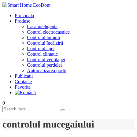
Principala
Produse
Casa inteligenta
Control electrocasnice
Controlul luminii
Controlul încălzirii
Controlul apei
Control climatic
Controlul ventilației
Сontrolul perdelei
Automatizarea porții
Publicații
Contacte
Favorite
0
controlul mucegaiului