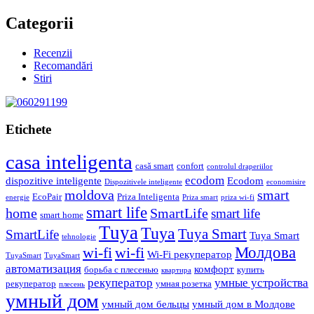
Categorii
Recenzii
Recomandări
Stiri
Etichete
casa inteligenta
casă smart
confort
controlul draperiilor
ecodom
dispozitive inteligente
Ecodom
Dispozitivele inteligente
economisire
moldova
smart
EcoPair
Priza Inteligenta
energie
Priza smart
priza wi-fi
smart life
home
SmartLife
smart life
smart home
Tuya
Tuya
Tuya Smart
SmartLife
Tuya Smart
tehnologie
Молдова
wi-fi
wi-fi
Wi-Fi рекуператор
TuyaSmart
TuyaSmart
автоматизация
комфорт
борьба с плесенью
купить
квартира
рекуператор
умные устройства
рекуператор
умная розетка
плесень
умный дом
умный дом бельцы
умный дом в Молдове