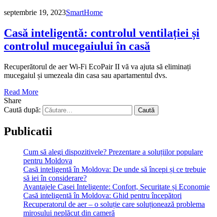
septembrie 19, 2023
SmartHome
Casă inteligentă: controlul ventilației și
controlul mucegaiului în casă
Recuperătorul de aer Wi-Fi EcoPair II vă va ajuta să eliminați
mucegaiul și umezeala din casa sau apartamentul dvs.
Read More
Share
Caută după:
Publicatii
Cum să alegi dispozitivele? Prezentare a soluțiilor populare
pentru Moldova
Casă inteligentă în Moldova: De unde să începi și ce trebuie
să iei în considerare?
Avantajele Casei Inteligente: Confort, Securitate și Economie
Casă inteligentă în Moldova: Ghid pentru începători
Recuperatorul de aer – o soluție care soluționează problema
mirosului neplăcut din cameră