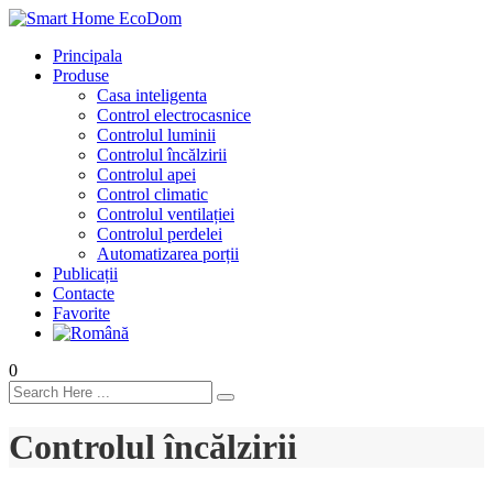
Principala
Produse
Casa inteligenta
Control electrocasnice
Controlul luminii
Controlul încălzirii
Controlul apei
Control climatic
Controlul ventilației
Сontrolul perdelei
Automatizarea porții
Publicații
Contacte
Favorite
0
Controlul încălzirii