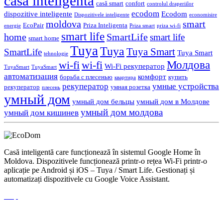
casa inteligenta
casă smart
confort
controlul draperiilor
ecodom
dispozitive inteligente
Ecodom
Dispozitivele inteligente
economisire
moldova
smart
EcoPair
Priza Inteligenta
energie
Priza smart
priza wi-fi
smart life
home
SmartLife
smart life
smart home
Tuya
Tuya
Tuya Smart
SmartLife
Tuya Smart
tehnologie
Молдова
wi-fi
wi-fi
Wi-Fi рекуператор
TuyaSmart
TuyaSmart
автоматизация
комфорт
борьба с плесенью
купить
квартира
рекуператор
умные устройства
рекуператор
умная розетка
плесень
умный дом
умный дом бельцы
умный дом в Молдове
умный дом молдова
умный дом кишинев
Casă inteligentă care funcționează în sistemul Google Home în
Moldova. Dispozitivele funcționează printr-o rețea Wi-Fi printr-o
aplicație pe Android și iOS – Tuya / Smart Life. Gestionați și
automatizați dispozitivele cu Google Voice Assistant.