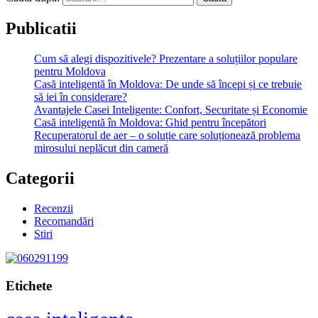
Publicatii
Cum să alegi dispozitivele? Prezentare a soluțiilor populare
pentru Moldova
Casă inteligentă în Moldova: De unde să începi și ce trebuie
să iei în considerare?
Avantajele Casei Inteligente: Confort, Securitate și Economie
Casă inteligentă în Moldova: Ghid pentru începători
Recuperatorul de aer – o soluție care soluționează problema
mirosului neplăcut din cameră
Categorii
Recenzii
Recomandări
Stiri
Etichete