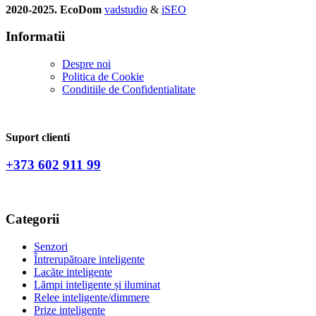
2020-2025. EcoDom
vadstudio
&
iSEO
Informatii
Despre noi
Politica de Сookie
Conditiile de Confidentialitate
Suport clienti
+373 602 911 99
Categorii
Senzori
Întrerupătoare inteligente
Lacăte inteligente
Lămpi inteligente și iluminat
Relee inteligente/dimmere
Prize inteligente