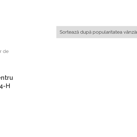
entru
04-H