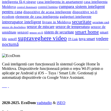
inteligenta fă-ți singur
casa inteligenta in apartament
casa inteligenta
cumpara sistem inteligent
Moldova
control lumina
control iluminarii
pentru casa
dispozitive de acasa inteligente
dispozitive wi-fi
gadgeturi inteligente
ecodom
elemente de casa inteligenta
securitate
intrerupator inteligent
livrare in Moldova
securitate casă
senzor de miscare
senzor de temperatura
senzor de
senzor de deschidere
smart home
umiditate
senzori
sistem de securitate
smart
senzor wi-fi
supraveghere video
vedere
life
tuya smart
sonoff
TP-Link
nocturnă
Casă inteligentă care funcționează în sistemul Google Home în
Moldova. Dispozitivele funcționează printr-o rețea Wi-Fi printr-o
aplicație pe Android și iOS – Tuya / Smart Life. Gestionați și
automatizați dispozitivele cu Google Voice Assistant.
2020-2025. EcoDom
vadstudio
&
iSEO