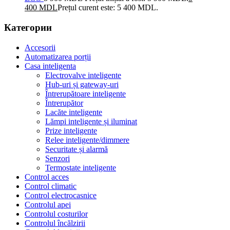
400
MDL
Prețul curent este: 5 400 MDL.
Категории
Accesorii
Automatizarea porții
Casa inteligenta
Electrovalve inteligente
Hub-uri și gateway-uri
Întrerupătoare inteligente
Întrerupător
Lacăte inteligente
Lămpi inteligente și iluminat
Prize inteligente
Relee inteligente/dimmere
Securitate și alarmă
Senzori
Termostate inteligente
Control acces
Control climatic
Control electrocasnice
Controlul apei
Controlul costurilor
Controlul încălzirii