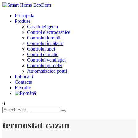
Principala
Produse
Casa inteligenta
Control electrocasnice
Controlul luminii
Controlul încălzirii
Controlul apei
Control climatic
Controlul ventilației
Сontrolul perdelei
Automatizarea porții
Publicații
Contacte
Favorite
0
termostat cazan