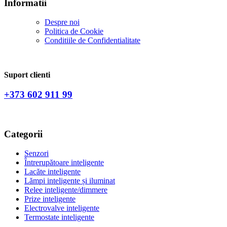
Informatii
Despre noi
Politica de Сookie
Conditiile de Confidentialitate
Suport clienti
+373 602 911 99
Categorii
Senzori
Întrerupătoare inteligente
Lacăte inteligente
Lămpi inteligente și iluminat
Relee inteligente/dimmere
Prize inteligente
Electrovalve inteligente
Termostate inteligente