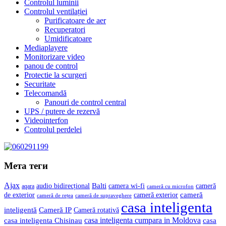
Controlul luminii
Controlul ventilației
Purificatoare de aer
Recuperatori
Umidificatoare
Mediaplayere
Monitorizare video
panou de control
Protectie la scurgeri
Securitate
Telecomandă
Panouri de control central
UPS / putere de rezervă
Videointerfon
Сontrolul perdelei
Мета теги
Ajax
Balti
camera wi-fi
audio bidirecțional
cameră
aqara
cameră cu microfon
cameră
de exterior
cameră exterior
cameră de rețea
cameră de supraveghere
casa inteligenta
inteligentă
Cameră IP
Cameră rotativă
casa inteligenta cumpara in Moldova
casa
casa inteligenta Chisinau