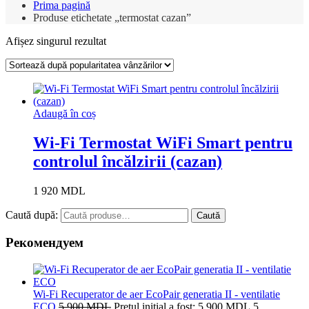
Prima pagină
Produse etichetate „termostat cazan”
Afișez singurul rezultat
Adaugă în coș
Wi-Fi Termostat WiFi Smart pentru
controlul încălzirii (cazan)
1 920
MDL
Caută după:
Caută
Рекомендуем
Wi-Fi Recuperator de aer EcoPair generatia II - ventilatie
ECO
5 900
MDL
Prețul inițial a fost: 5 900 MDL.
5