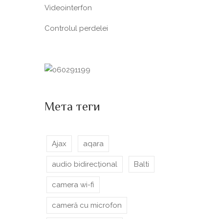
Videointerfon
Сontrolul perdelei
Мета теги
Ajax
aqara
audio bidirecțional
Balti
camera wi-fi
cameră cu microfon