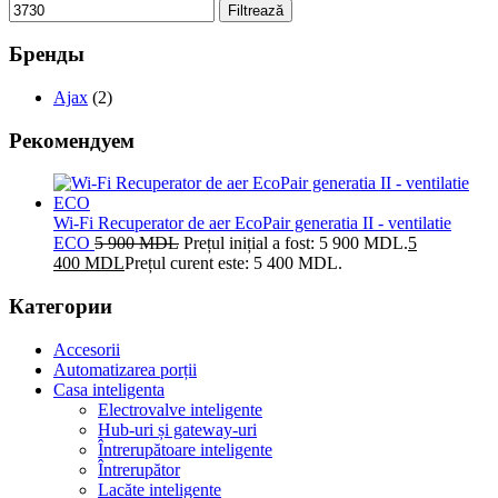
Filtrează
Бренды
Ajax
(2)
Рекомендуем
Wi-Fi Recuperator de aer EcoPair generatia II - ventilatie
ECO
5 900
MDL
Prețul inițial a fost: 5 900 MDL.
5
400
MDL
Prețul curent este: 5 400 MDL.
Категории
Accesorii
Automatizarea porții
Casa inteligenta
Electrovalve inteligente
Hub-uri și gateway-uri
Întrerupătoare inteligente
Întrerupător
Lacăte inteligente