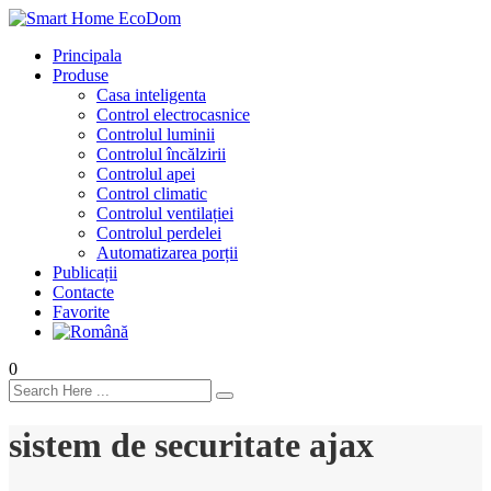
Principala
Produse
Casa inteligenta
Control electrocasnice
Controlul luminii
Controlul încălzirii
Controlul apei
Control climatic
Controlul ventilației
Сontrolul perdelei
Automatizarea porții
Publicații
Contacte
Favorite
0
sistem de securitate ajax