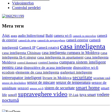
Videointerfon
Сontrolul perdelei
Мета теги
Ajax
Balti
camera wi-fi
audio bidirecțional
cameră
aqara
cameră cu microfon
cameră
de exterior
cameră exterior
cameră de rețea
cameră de supraveghere
casa inteligenta
inteligentă
Cameră IP
Cameră rotativă
casa inteligenta cumpara in Moldova
casa
casa inteligenta Chisinau
inteligenta fă-ți singur
casa inteligenta in apartament
casa inteligenta
cumpara sistem inteligent
Moldova
control lumina
control iluminarii
pentru casa
dispozitive de acasa inteligente
dispozitive wi-fi
gadgeturi inteligente
ecodom
elemente de casa inteligenta
securitate
intrerupator inteligent
livrare in Moldova
securitate casă
senzor de miscare
senzor de temperatura
senzor de
senzor de deschidere
smart home
umiditate
senzori
sistem de securitate
smart
senzor wi-fi
supraveghere video
vedere
life
tuya smart
sonoff
TP-Link
nocturnă