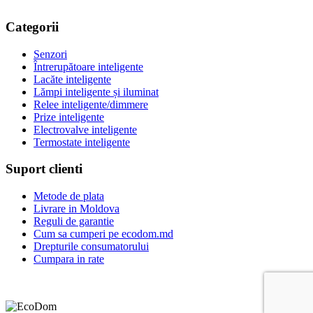
Categorii
Senzori
Întrerupătoare inteligente
Lacăte inteligente
Lămpi inteligente și iluminat
Relee inteligente/dimmere
Prize inteligente
Electrovalve inteligente
Termostate inteligente
Suport clienti
Metode de plata
Livrare in Moldova
Reguli de garantie
Cum sa cumperi pe ecodom.md
Drepturile consumatorului
Cumpara in rate