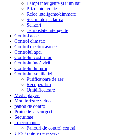
Lămpi inteligente și iluminat
Prize inteligente
Relee inteligente/dimmere
Securitate și alarmă
Senzori
Termostate inteligente
Control acces
Control climatic
Control electrocasnice
Controlul apei
Controlul costurilor
Controlul încălzirii
Controlul luminii
Controlul ventilației
Purificatoare de aer
Recuperatori
Umidificatoare
Mediaplayere
Monitorizare video
panou de control
Protectie la scurgeri
Securitate
Telecomandă
Panouri de control central
UPS / putere de rezervă