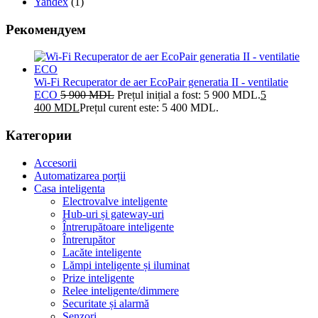
Yandex
(1)
Рекомендуем
Wi-Fi Recuperator de aer EcoPair generatia II - ventilatie
ECO
5 900
MDL
Prețul inițial a fost: 5 900 MDL.
5
400
MDL
Prețul curent este: 5 400 MDL.
Категории
Accesorii
Automatizarea porții
Casa inteligenta
Electrovalve inteligente
Hub-uri și gateway-uri
Întrerupătoare inteligente
Întrerupător
Lacăte inteligente
Lămpi inteligente și iluminat
Prize inteligente
Relee inteligente/dimmere
Securitate și alarmă
Senzori