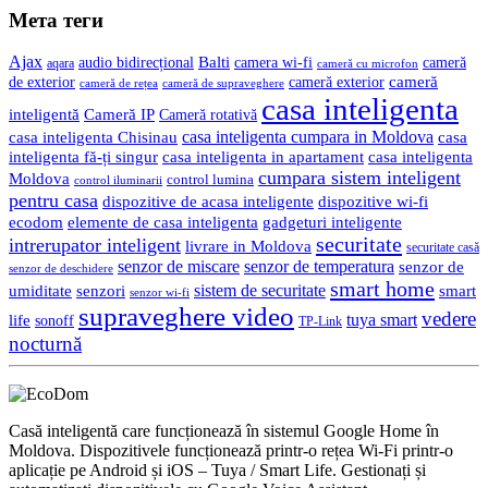
Мета теги
Ajax
Balti
camera wi-fi
audio bidirecțional
cameră
aqara
cameră cu microfon
cameră
de exterior
cameră exterior
cameră de rețea
cameră de supraveghere
casa inteligenta
inteligentă
Cameră IP
Cameră rotativă
casa inteligenta cumpara in Moldova
casa
casa inteligenta Chisinau
inteligenta fă-ți singur
casa inteligenta in apartament
casa inteligenta
cumpara sistem inteligent
Moldova
control lumina
control iluminarii
pentru casa
dispozitive de acasa inteligente
dispozitive wi-fi
gadgeturi inteligente
ecodom
elemente de casa inteligenta
securitate
intrerupator inteligent
livrare in Moldova
securitate casă
senzor de miscare
senzor de temperatura
senzor de
senzor de deschidere
smart home
umiditate
senzori
sistem de securitate
smart
senzor wi-fi
supraveghere video
vedere
life
tuya smart
sonoff
TP-Link
nocturnă
Casă inteligentă care funcționează în sistemul Google Home în
Moldova. Dispozitivele funcționează printr-o rețea Wi-Fi printr-o
aplicație pe Android și iOS – Tuya / Smart Life. Gestionați și