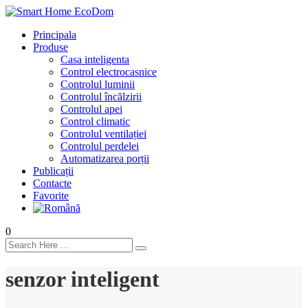
Principala
Produse
Casa inteligenta
Control electrocasnice
Controlul luminii
Controlul încălzirii
Controlul apei
Control climatic
Controlul ventilației
Сontrolul perdelei
Automatizarea porții
Publicații
Contacte
Favorite
0
senzor inteligent