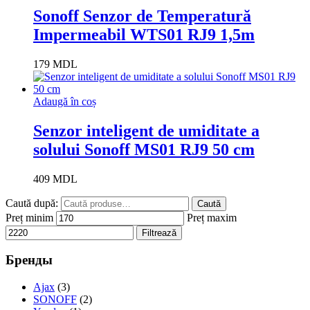
Sonoff Senzor de Temperatură
Impermeabil WTS01 RJ9 1,5m
179
MDL
Adaugă în coș
Senzor inteligent de umiditate a
solului Sonoff MS01 RJ9 50 cm
409
MDL
Caută după:
Caută
Preț minim
Preț maxim
Filtrează
Бренды
Ajax
(3)
SONOFF
(2)