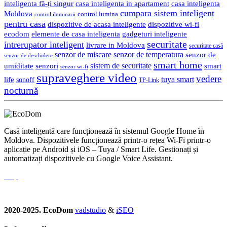
inteligenta fă-ți singur
casa inteligenta in apartament
casa inteligenta
cumpara sistem inteligent
Moldova
control lumina
control iluminarii
pentru casa
dispozitive de acasa inteligente
dispozitive wi-fi
gadgeturi inteligente
ecodom
elemente de casa inteligenta
securitate
intrerupator inteligent
livrare in Moldova
securitate casă
senzor de miscare
senzor de temperatura
senzor de
senzor de deschidere
smart home
umiditate
senzori
sistem de securitate
smart
senzor wi-fi
supraveghere video
vedere
life
tuya smart
sonoff
TP-Link
nocturnă
Casă inteligentă care funcționează în sistemul Google Home în
Moldova. Dispozitivele funcționează printr-o rețea Wi-Fi printr-o
aplicație pe Android și iOS – Tuya / Smart Life. Gestionați și
automatizați dispozitivele cu Google Voice Assistant.
2020-2025. EcoDom
vadstudio
&
iSEO