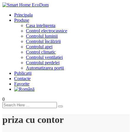
Principala
Produse
Casa inteligenta
Control electrocasnice
Controlul luminii
Controlul încălzirii
Controlul apei
Control climatic
Controlul ventilației
Сontrolul perdelei
Automatizarea porții
Publicații
Contacte
Favorite
0
priza cu contor