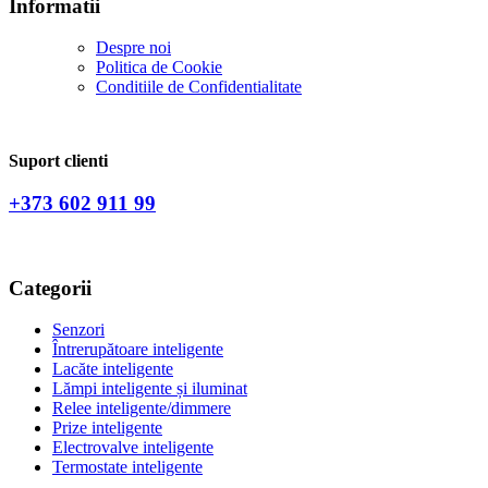
Informatii
Despre noi
Politica de Сookie
Conditiile de Confidentialitate
Suport clienti
+373 602 911 99
Categorii
Senzori
Întrerupătoare inteligente
Lacăte inteligente
Lămpi inteligente și iluminat
Relee inteligente/dimmere
Prize inteligente
Electrovalve inteligente
Termostate inteligente