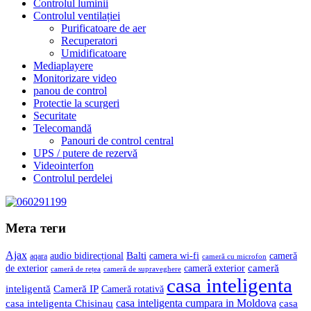
Controlul luminii
Controlul ventilației
Purificatoare de aer
Recuperatori
Umidificatoare
Mediaplayere
Monitorizare video
panou de control
Protectie la scurgeri
Securitate
Telecomandă
Panouri de control central
UPS / putere de rezervă
Videointerfon
Сontrolul perdelei
Мета теги
Ajax
Balti
camera wi-fi
audio bidirecțional
cameră
aqara
cameră cu microfon
cameră
de exterior
cameră exterior
cameră de rețea
cameră de supraveghere
casa inteligenta
inteligentă
Cameră IP
Cameră rotativă
casa inteligenta cumpara in Moldova
casa
casa inteligenta Chisinau