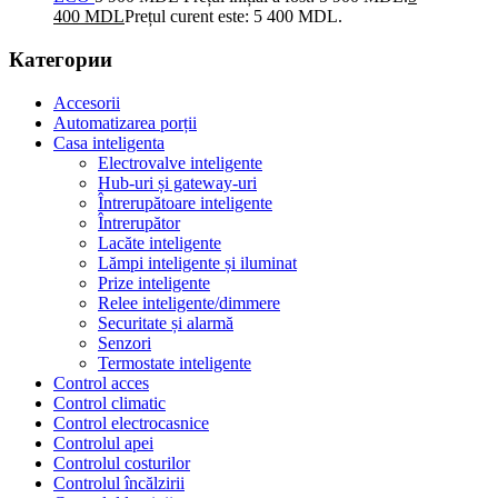
400
MDL
Prețul curent este: 5 400 MDL.
Категории
Accesorii
Automatizarea porții
Casa inteligenta
Electrovalve inteligente
Hub-uri și gateway-uri
Întrerupătoare inteligente
Întrerupător
Lacăte inteligente
Lămpi inteligente și iluminat
Prize inteligente
Relee inteligente/dimmere
Securitate și alarmă
Senzori
Termostate inteligente
Control acces
Control climatic
Control electrocasnice
Controlul apei
Controlul costurilor
Controlul încălzirii