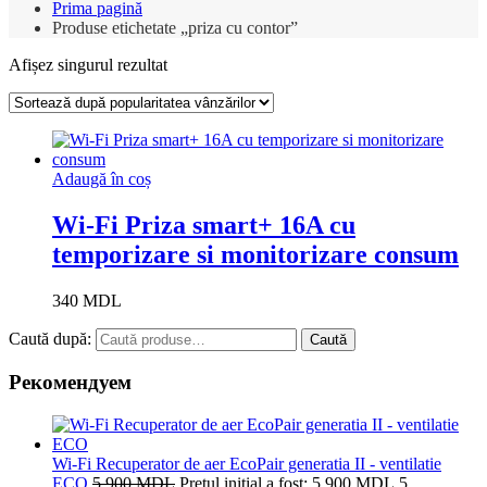
Prima pagină
Produse etichetate „priza cu contor”
Afișez singurul rezultat
Adaugă în coș
Wi-Fi Priza smart+ 16A cu
temporizare si monitorizare consum
340
MDL
Caută după:
Caută
Рекомендуем
Wi-Fi Recuperator de aer EcoPair generatia II - ventilatie
ECO
5 900
MDL
Prețul inițial a fost: 5 900 MDL.
5