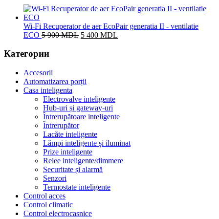
Wi-Fi Recuperator de aer EcoPair generatia II - ventilatie
Prețul
Prețul
ECO
5 900
MDL
5 400
MDL
inițial
curent
a
este:
Категории
fost:
5
5
400 MDL.
Accesorii
900 MDL.
Automatizarea porții
Casa inteligenta
Electrovalve inteligente
Hub-uri și gateway-uri
Întrerupătoare inteligente
Întrerupător
Lacăte inteligente
Lămpi inteligente și iluminat
Prize inteligente
Relee inteligente/dimmere
Securitate și alarmă
Senzori
Termostate inteligente
Control acces
Control climatic
Control electrocasnice