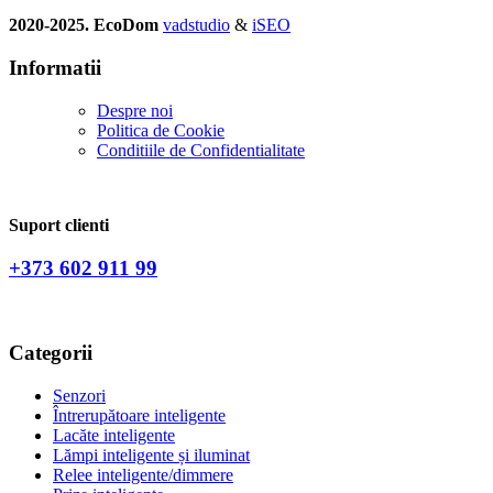
2020-2025. EcoDom
vadstudio
&
iSEO
Informatii
Despre noi
Politica de Сookie
Conditiile de Confidentialitate
Suport clienti
+373 602 911 99
Categorii
Senzori
Întrerupătoare inteligente
Lacăte inteligente
Lămpi inteligente și iluminat
Relee inteligente/dimmere