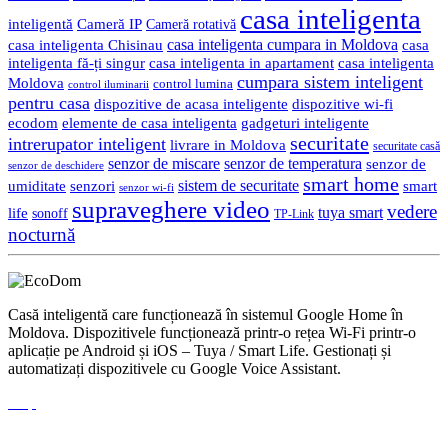
casa inteligenta
inteligentă
Cameră IP
Cameră rotativă
casa inteligenta cumpara in Moldova
casa
casa inteligenta Chisinau
inteligenta fă-ți singur
casa inteligenta in apartament
casa inteligenta
cumpara sistem inteligent
Moldova
control lumina
control iluminarii
pentru casa
dispozitive de acasa inteligente
dispozitive wi-fi
gadgeturi inteligente
ecodom
elemente de casa inteligenta
securitate
intrerupator inteligent
livrare in Moldova
securitate casă
senzor de miscare
senzor de temperatura
senzor de
senzor de deschidere
smart home
umiditate
senzori
sistem de securitate
smart
senzor wi-fi
supraveghere video
vedere
life
tuya smart
sonoff
TP-Link
nocturnă
Casă inteligentă care funcționează în sistemul Google Home în
Moldova. Dispozitivele funcționează printr-o rețea Wi-Fi printr-o
aplicație pe Android și iOS – Tuya / Smart Life. Gestionați și
automatizați dispozitivele cu Google Voice Assistant.