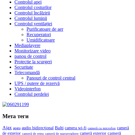
Controlul apei
Controlul costurilor
Controlul încălzirii
Controlul luminii
Controlul ventilației
Purificatoare de aer
Recuperatori
Umidificatoare
Mediaplayere
Monitorizare video
panou de control
Protectie la scurgeri
Securitate
Telecomandă
Panouri de control central
UPS / putere de rezervă
Videointerfon
Сontrolul perdelei
Мета теги
Ajax
Balti
camera wi-fi
audio bidirecțional
cameră
aqara
cameră cu microfon
cameră
de exterior
cameră exterior
cameră de rețea
cameră de supraveghere