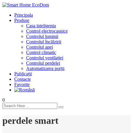
Principala
Produse
Casa inteligenta
Control electrocasnice
Controlul luminii
Controlul încălzirii
Controlul apei
Control climatic
Controlul ventilației
Сontrolul perdelei
Automatizarea porții
Publicații
Contacte
Favorite
0
perdele smart