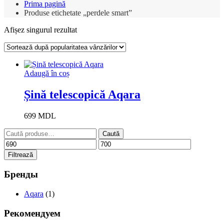
Prima pagină
Produse etichetate „perdele smart”
Afișez singurul rezultat
Adaugă în coș
Șină telescopică Aqara
699
MDL
Caută
Caută
după:
Preț
Preț
minim
maxim
Filtrează
Бренды
Aqara
(1)
Рекомендуем