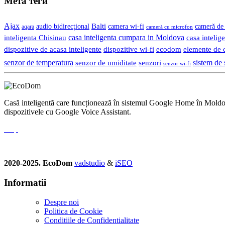
Мета теги
Ajax
Balti
camera wi-fi
audio bidirecțional
cameră de 
aqara
cameră cu microfon
casa inteligenta cumpara in Moldova
casa intelige
inteligenta Chisinau
dispozitive de acasa inteligente
dispozitive wi-fi
ecodom
elemente de c
senzor de temperatura
senzor de umiditate
senzori
sistem de 
senzor wi-fi
Casă inteligentă care funcționează în sistemul Google Home în Moldova.
dispozitivele cu Google Voice Assistant.
2020-2025. EcoDom
vadstudio
&
iSEO
Informatii
Despre noi
Politica de Сookie
Conditiile de Confidentialitate