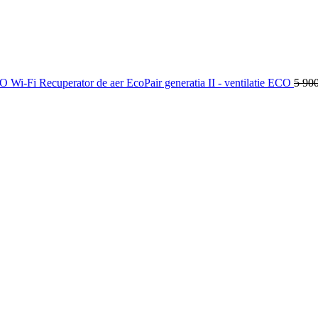
Wi-Fi Recuperator de aer EcoPair generatia II - ventilatie ECO
5 90