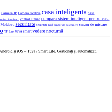
casa inteligenta
Cameră IP
casa
Cameră rotativă
cumpara sistem inteligent pentru casa
control lumina
control iluminarii
securitate
n Moldova
senzor de miscare
securitate casă
senzor de deschidere
eo
vedere nocturnă
tuya smart
TP-Link
Android și iOS – Tuya / Smart Life. Gestionați și automatizați