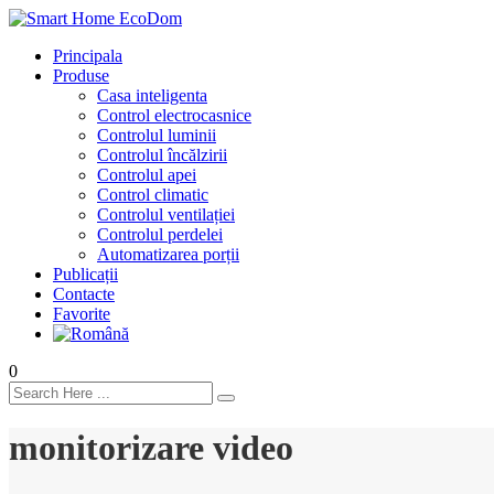
Principala
Produse
Casa inteligenta
Control electrocasnice
Controlul luminii
Controlul încălzirii
Controlul apei
Control climatic
Controlul ventilației
Сontrolul perdelei
Automatizarea porții
Publicații
Contacte
Favorite
0
monitorizare video