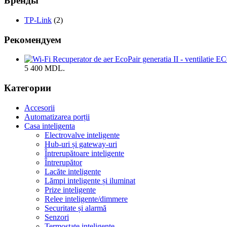
Бренды
TP-Link
(2)
Рекомендуем
5 400 MDL.
Категории
Accesorii
Automatizarea porții
Casa inteligenta
Electrovalve inteligente
Hub-uri și gateway-uri
Întrerupătoare inteligente
Întrerupător
Lacăte inteligente
Lămpi inteligente și iluminat
Prize inteligente
Relee inteligente/dimmere
Securitate și alarmă
Senzori
Termostate inteligente