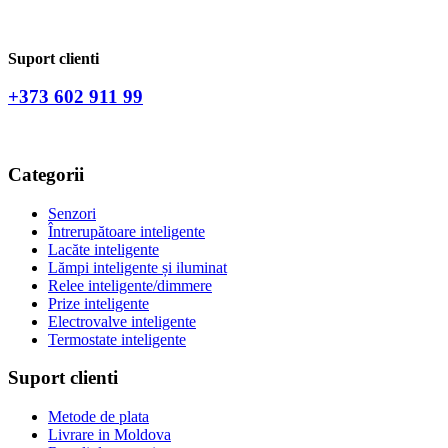
Suport clienti
+373 602 911 99
Categorii
Senzori
Întrerupătoare inteligente
Lacăte inteligente
Lămpi inteligente și iluminat
Relee inteligente/dimmere
Prize inteligente
Electrovalve inteligente
Termostate inteligente
Suport clienti
Metode de plata
Livrare in Moldova