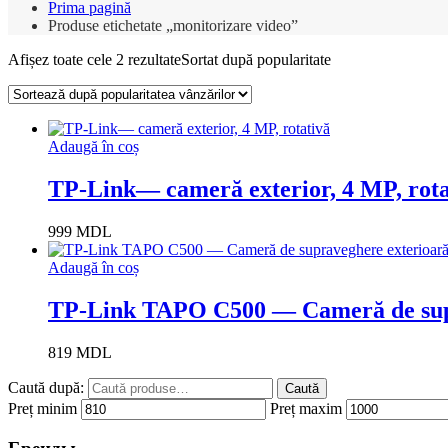
Prima pagină
Produse etichetate „monitorizare video”
Afișez toate cele 2 rezultate
Sortat după popularitate
Adaugă în coș
TP-Link— cameră exterior, 4 MP, rota
999
MDL
Adaugă în coș
TP-Link TAPO C500 — Cameră de sup
819
MDL
Caută după:
Caută
Preț minim
Preț maxim