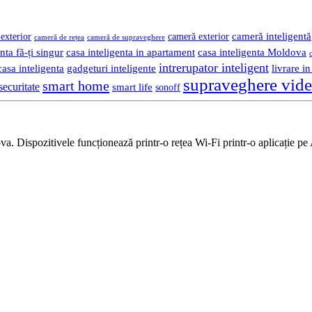
cameră inteligentă
exterior
cameră exterior
cameră de rețea
cameră de supraveghere
nta fă-ți singur
casa inteligenta in apartament
casa inteligenta Moldova
intrerupator inteligent
gadgeturi inteligente
livrare i
asa inteligenta
supraveghere vid
smart home
securitate
smart life
sonoff
 Dispozitivele funcționează printr-o rețea Wi-Fi printr-o aplicație pe 