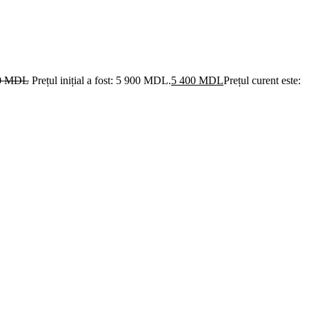
0
MDL
Prețul inițial a fost: 5 900 MDL.
5 400
MDL
Prețul curent este: