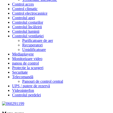
Control acces
Control climatic
Control electrocasnice
Controlul apei
Controlul costurilor
Controlul încălzirii
Controlul luminii
Controlul ventilației
Purificatoare de aer
Recuperatori
Umidificatoare
Mediaplayere
Monitorizare video
panou de control
Protectie la scurgeri
Securitate
Telecomandă
Panouri de control central
UPS / putere de rezervă
Videointerfon
Сontrolul perdelei