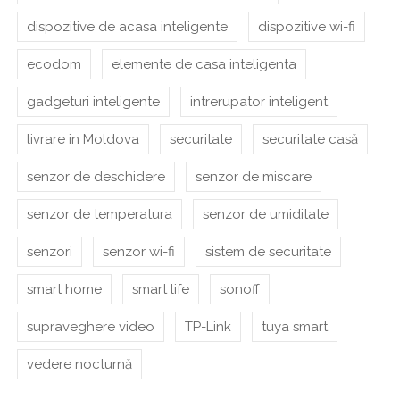
dispozitive de acasa inteligente
dispozitive wi-fi
ecodom
elemente de casa inteligenta
gadgeturi inteligente
intrerupator inteligent
livrare in Moldova
securitate
securitate casă
senzor de deschidere
senzor de miscare
senzor de temperatura
senzor de umiditate
senzori
senzor wi-fi
sistem de securitate
smart home
smart life
sonoff
supraveghere video
TP-Link
tuya smart
vedere nocturnă