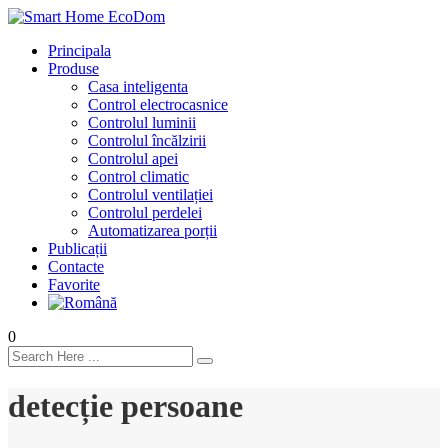
Principala
Produse
Casa inteligenta
Control electrocasnice
Controlul luminii
Controlul încălzirii
Controlul apei
Control climatic
Controlul ventilației
Сontrolul perdelei
Automatizarea porții
Publicații
Contacte
Favorite
0
detecție persoane