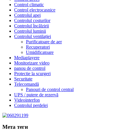
Control climatic
Control electrocasnice
Controlul apei
Controlul costurilor
Controlul încălzirii
Controlul luminii
Controlul ventilației
Purificatoare de aer
Recuperatori
Umidificatoare
Mediaplayere
Monitorizare video
panou de control
Protectie la scurgeri
Securitate
Telecomandă
Panouri de control central
UPS / putere de rezervă
Videointerfon
Сontrolul perdelei
Мета теги