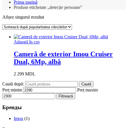
Prima pagină
Produse etichetate „detecție persoane”
Afișez singurul rezultat
Adaugă în coș
Cameră de exterior Imou Cruiser
Dual, 6Mp, albă
2 299
MDL
Caută după:
Caută
Preț minim
Preț maxim
Filtrează
Бренды
Imou
(1)