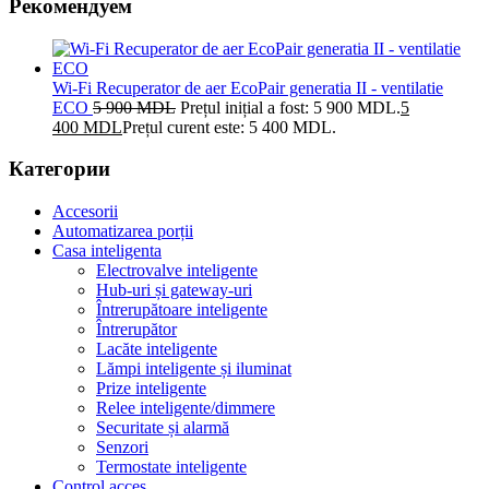
Рекомендуем
Wi-Fi Recuperator de aer EcoPair generatia II - ventilatie
ECO
5 900
MDL
Prețul inițial a fost: 5 900 MDL.
5
400
MDL
Prețul curent este: 5 400 MDL.
Категории
Accesorii
Automatizarea porții
Casa inteligenta
Electrovalve inteligente
Hub-uri și gateway-uri
Întrerupătoare inteligente
Întrerupător
Lacăte inteligente
Lămpi inteligente și iluminat
Prize inteligente
Relee inteligente/dimmere
Securitate și alarmă
Senzori
Termostate inteligente
Control acces