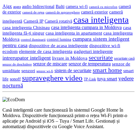
Ajax
Balti
camera wi-fi
audio bidirecțional
cameră
aqara
cameră cu microfon
cameră
de exterior
cameră exterior
cameră de rețea
cameră de supraveghere
casa inteligenta
inteligentă
Cameră IP
Cameră rotativă
casa inteligenta cumpara in Moldova
casa
casa inteligenta Chisinau
inteligenta fă-ți singur
casa inteligenta in apartament
casa inteligenta
cumpara sistem inteligent
Moldova
control lumina
control iluminarii
pentru casa
dispozitive de acasa inteligente
dispozitive wi-fi
gadgeturi inteligente
ecodom
elemente de casa inteligenta
securitate
intrerupator inteligent
livrare in Moldova
securitate casă
senzor de miscare
senzor de temperatura
senzor de
senzor de deschidere
smart home
umiditate
senzori
sistem de securitate
smart
senzor wi-fi
supraveghere video
vedere
life
tuya smart
sonoff
TP-Link
nocturnă
Casă inteligentă care funcționează în sistemul Google Home în
Moldova. Dispozitivele funcționează printr-o rețea Wi-Fi printr-o
aplicație pe Android și iOS – Tuya / Smart Life. Gestionați și
automatizați dispozitivele cu Google Voice Assistant.