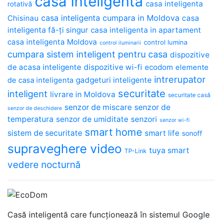
casa inteligenta
casa inteligenta
rotativă
casa inteligenta cumpara in Moldova
Chisinau
casa
inteligenta fă-ți singur
casa inteligenta in apartament
casa inteligenta Moldova
control lumina
control iluminarii
cumpara sistem inteligent pentru casa
dispozitive
de acasa inteligente
dispozitive wi-fi
ecodom
elemente
intrerupator
gadgeturi inteligente
de casa inteligenta
securitate
inteligent
livrare in Moldova
securitate casă
senzor de miscare
senzor de
senzor de deschidere
temperatura
senzor de umiditate
senzori
senzor wi-fi
smart home
sistem de securitate
smart life
sonoff
supraveghere video
tuya smart
TP-Link
vedere nocturnă
Casă inteligentă care funcționează în sistemul Google