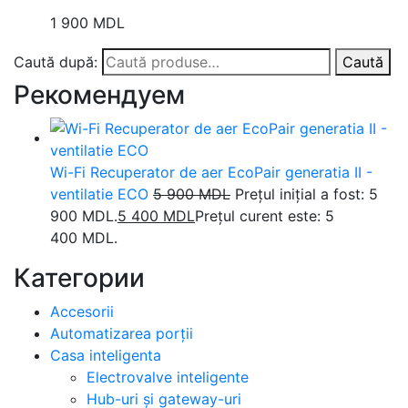
1 900
MDL
Caută după:
Caută
Рекомендуем
Wi-Fi Recuperator de aer EcoPair generatia II -
ventilatie ECO
5 900
MDL
Prețul inițial a fost: 5
900 MDL.
5 400
MDL
Prețul curent este: 5
400 MDL.
Категории
Accesorii
Automatizarea porții
Casa inteligenta
Electrovalve inteligente
Hub-uri și gateway-uri