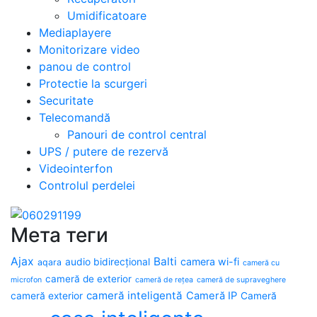
Umidificatoare
Mediaplayere
Monitorizare video
panou de control
Protectie la scurgeri
Securitate
Telecomandă
Panouri de control central
UPS / putere de rezervă
Videointerfon
Сontrolul perdelei
Мета теги
Ajax
Balti
camera wi-fi
audio bidirecțional
aqara
cameră cu
cameră de exterior
microfon
cameră de rețea
cameră de supraveghere
cameră inteligentă
Cameră IP
cameră exterior
Cameră