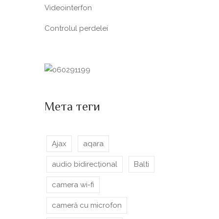
Videointerfon
Сontrolul perdelei
Мета теги
Ajax
aqara
audio bidirecțional
Balti
camera wi-fi
cameră cu microfon