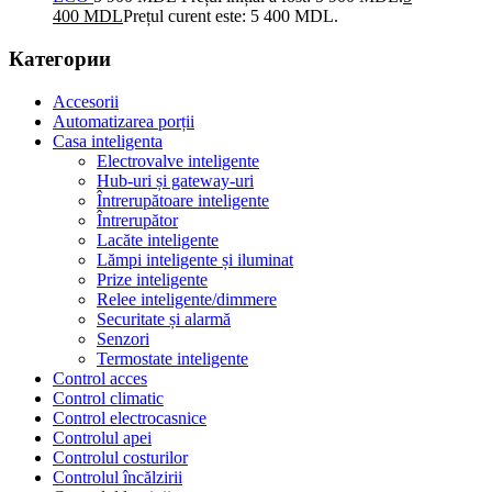
400
MDL
Prețul curent este: 5 400 MDL.
Категории
Accesorii
Automatizarea porții
Casa inteligenta
Electrovalve inteligente
Hub-uri și gateway-uri
Întrerupătoare inteligente
Întrerupător
Lacăte inteligente
Lămpi inteligente și iluminat
Prize inteligente
Relee inteligente/dimmere
Securitate și alarmă
Senzori
Termostate inteligente
Control acces
Control climatic
Control electrocasnice
Controlul apei
Controlul costurilor
Controlul încălzirii