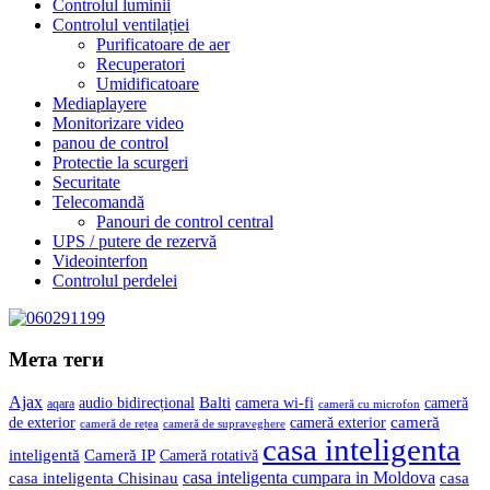
Controlul luminii
Controlul ventilației
Purificatoare de aer
Recuperatori
Umidificatoare
Mediaplayere
Monitorizare video
panou de control
Protectie la scurgeri
Securitate
Telecomandă
Panouri de control central
UPS / putere de rezervă
Videointerfon
Сontrolul perdelei
Мета теги
Ajax
Balti
camera wi-fi
audio bidirecțional
cameră
aqara
cameră cu microfon
cameră
de exterior
cameră exterior
cameră de rețea
cameră de supraveghere
casa inteligenta
inteligentă
Cameră IP
Cameră rotativă
casa inteligenta cumpara in Moldova
casa
casa inteligenta Chisinau