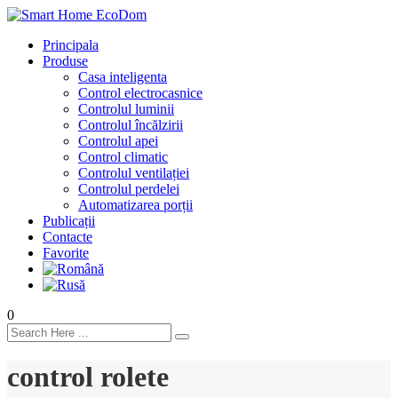
Principala
Produse
Casa inteligenta
Control electrocasnice
Controlul luminii
Controlul încălzirii
Controlul apei
Control climatic
Controlul ventilației
Сontrolul perdelei
Automatizarea porții
Publicații
Contacte
Favorite
0
control rolete