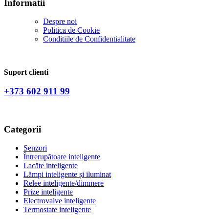
Informatii
Despre noi
Politica de Сookie
Conditiile de Confidentialitate
Suport clienti
+373 602 911 99
Categorii
Senzori
Întrerupătoare inteligente
Lacăte inteligente
Lămpi inteligente și iluminat
Relee inteligente/dimmere
Prize inteligente
Electrovalve inteligente
Termostate inteligente