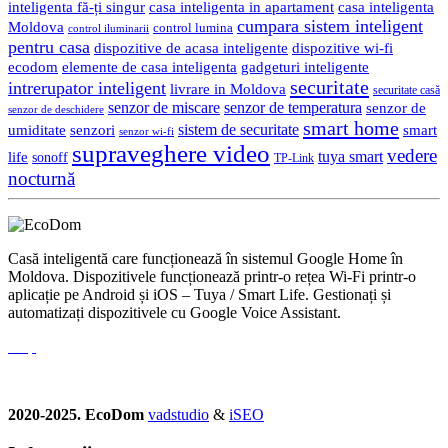
inteligenta fă-ți singur
casa inteligenta in apartament
casa inteligenta
cumpara sistem inteligent
Moldova
control lumina
control iluminarii
pentru casa
dispozitive de acasa inteligente
dispozitive wi-fi
gadgeturi inteligente
ecodom
elemente de casa inteligenta
securitate
intrerupator inteligent
livrare in Moldova
securitate casă
senzor de miscare
senzor de temperatura
senzor de
senzor de deschidere
smart home
umiditate
senzori
sistem de securitate
smart
senzor wi-fi
supraveghere video
vedere
life
tuya smart
sonoff
TP-Link
nocturnă
Casă inteligentă care funcționează în sistemul Google Home în
Moldova. Dispozitivele funcționează printr-o rețea Wi-Fi printr-o
aplicație pe Android și iOS – Tuya / Smart Life. Gestionați și
automatizați dispozitivele cu Google Voice Assistant.
2020-2025. EcoDom
vadstudio
&
iSEO