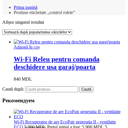
Prima pagină
Produse etichetate „control rolete”
Afișez singurul rezultat
Adaugă în coș
Wi-Fi Releu pentru comanda
deschidere usa garaj/poarta
840
MDL
Caută după:
Caută
Рекомендуем
Wi-Fi Recuperator de aer EcoPair generatia II - ventilatie
ECO
5 900
MDL
Prețul inițial a fost: 5 900 MDL.
5