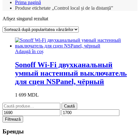
Prima pagină
Produse etichetate „Control local și de la distanță”
Afișez singurul rezultat
Adaugă în coș
Sonoff Wi-Fi двухканальный
умный настенный выключатель
для сцен NSPanel, чёрный
1 699
MDL
Caută
Caută
după:
Preț
Preț
minim
maxim
Filtrează
Бренды