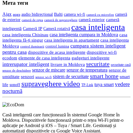
Мета теги
Ajax
Balti
camera wi-fi
audio bidirecțional
cameră
aqara
cameră cu microfon
cameră
de exterior
cameră exterior
cameră de rețea
cameră de supraveghere
casa inteligenta
inteligentă
Cameră IP
Cameră rotativă
casa inteligenta cumpara in Moldova
casa
casa inteligenta Chisinau
inteligenta fă-ți singur
casa inteligenta in apartament
casa inteligenta
cumpara sistem inteligent
Moldova
control lumina
control iluminarii
pentru casa
dispozitive de acasa inteligente
dispozitive wi-fi
gadgeturi inteligente
ecodom
elemente de casa inteligenta
securitate
intrerupator inteligent
livrare in Moldova
securitate casă
senzor de miscare
senzor de temperatura
senzor de
senzor de deschidere
smart home
umiditate
senzori
sistem de securitate
smart
senzor wi-fi
supraveghere video
vedere
life
tuya smart
sonoff
TP-Link
nocturnă
Casă inteligentă care funcționează în sistemul Google Home în
Moldova. Dispozitivele funcționează printr-o rețea Wi-Fi printr-o
aplicație pe Android și iOS – Tuya / Smart Life. Gestionați și
automatizați dispozitivele cu Google Voice Assistant.