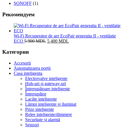
SONOFF
(1)
Рекомендуем
Wi-Fi Recuperator de aer EcoPair generatia II - ventilatie
Prețul
Prețul
ECO
5 900
MDL
5 400
MDL
inițial
curent
a
este:
Категории
fost:
5
5
400 MDL.
Accesorii
900 MDL.
Automatizarea porții
Casa inteligenta
Electrovalve inteligente
Hub-uri și gateway-uri
Întrerupătoare inteligente
Întrerupător
Lacăte inteligente
Lămpi inteligente și iluminat
Prize inteligente
Relee inteligente/dimmere
Securitate și alarmă
Senzori