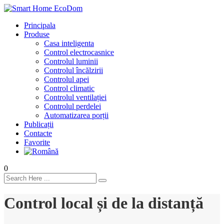
Principala
Produse
Casa inteligenta
Control electrocasnice
Controlul luminii
Controlul încălzirii
Controlul apei
Control climatic
Controlul ventilației
Сontrolul perdelei
Automatizarea porții
Publicații
Contacte
Favorite
0
Control local și de la distanță