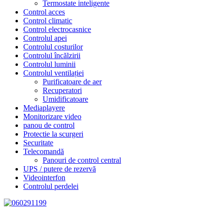
Termostate inteligente
Control acces
Control climatic
Control electrocasnice
Controlul apei
Controlul costurilor
Controlul încălzirii
Controlul luminii
Controlul ventilației
Purificatoare de aer
Recuperatori
Umidificatoare
Mediaplayere
Monitorizare video
panou de control
Protectie la scurgeri
Securitate
Telecomandă
Panouri de control central
UPS / putere de rezervă
Videointerfon
Сontrolul perdelei