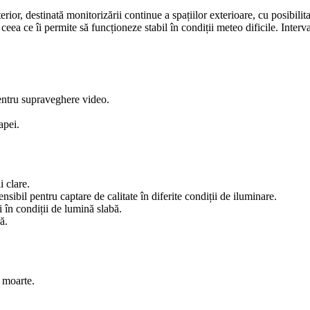
or, destinată monitorizării continue a spațiilor exterioare, cu posibili
 ceea ce îi permite să funcționeze stabil în condiții meteo dificile. Inte
pentru supraveghere video.
apei.
 clare.
il pentru captare de calitate în diferite condiții de iluminare.
 în condiții de lumină slabă.
ă.
 moarte.