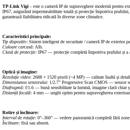
TP-Link Vigi
– este o cameră IP de supraveghere modernă pentru exteri
IP67, asigurând impermeabilitate totală și protecție împotriva prafului,
garantează fiabilitatea ridicată în diverse zone climatice.
Caracteristici principale:
Tip dispozitiv:
Sistem inteligent de securitate / cameră IP de exterior 
Culoare carcasă:
Alb.
Clasă de protecție:
IP67 — protecție completă împotriva prafului și a 
Optică și imagine:
Rezoluție video:
2688 × 1520 pixeli (~4 MP) — calitate înaltă și detalii
Dimensiunea senzorului:
1/2.7” Progressive Scan CMOS — senzor sensib
Diafragmă:
f/1.6 — bună sensibilitate la lumină, imagine clară chiar și
Distanță focală:
4 mm — unghi optim pentru supravegherea exterioar
Rotire și înclinare:
Interval de rotație:
0°–360° — vedere panoramică completă fără zone
Înclinare:
fixă sau absent.