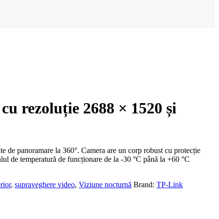
cu rezoluție 2688 × 1520 și
tate de panoramare la 360°. Camera are un corp robust cu protecție
rvalul de temperatură de funcționare de la -30 °C până la +60 °C
rior
,
supraveghere video
,
Viziune nocturnă
Brand:
TP-Link