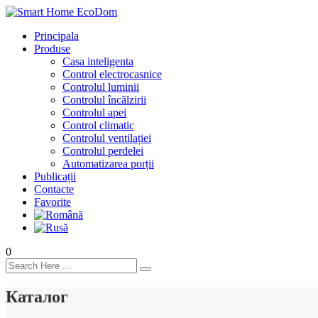
Principala
Produse
Casa inteligenta
Control electrocasnice
Controlul luminii
Controlul încălzirii
Controlul apei
Control climatic
Controlul ventilației
Сontrolul perdelei
Automatizarea porții
Publicații
Contacte
Favorite
0
Каталог