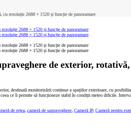
, cu rezoluție 2688 × 1520 și funcție de panoramare
aveghere de exterior, rotativă, 
or, destinată monitorizării continue a spațiilor exterioare, cu posibili
 ceea ce îi permite să funcționeze stabil în condiții meteo dificile. Inte
ameră de rețea
,
cameră de supraveghere
,
Cameră IP
,
Cameră pentru exte