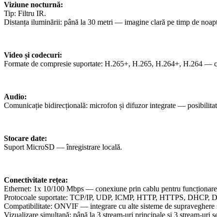
Viziune nocturnă:
Tip: Filtru IR.
Distanța iluminării: până la 30 metri — imagine clară pe timp de noapte
Video și codecuri:
Formate de compresie suportate: H.265+, H.265, H.264+, H.264 — compres
Audio:
Comunicație bidirecțională: microfon și difuzor integrate — posibilitat
Stocare date:
Suport MicroSD — înregistrare locală.
Conectivitate rețea:
Ethernet: 1x 10/100 Mbps — conexiune prin cablu pentru funcționare 
Protocoale suportate: TCP/IP, UDP, ICMP, HTTP, HTTPS, DHCP,
Compatibilitate: ONVIF — integrare cu alte sisteme de supraveghere ș
Vizualizare simultană: până la 3 stream-uri principale și 3 stream-uri 