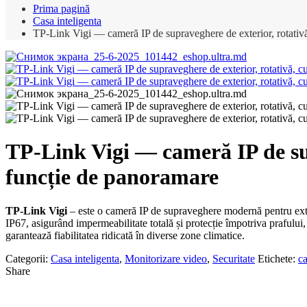
Prima pagină
Casa inteligenta
TP-Link Vigi — cameră IP de supraveghere de exterior, rotativă
TP-Link Vigi — cameră IP de supr
funcție de panoramare
TP-Link Vigi
– este o cameră IP de supraveghere modernă pentru exteri
IP67, asigurând impermeabilitate totală și protecție împotriva prafului,
garantează fiabilitatea ridicată în diverse zone climatice.
Categorii:
Casa inteligenta
,
Monitorizare video
,
Securitate
Etichete:
c
Share