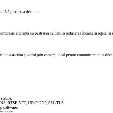
 fără pierderea detaliilor.
ie eficientă cu păstrarea calității și reducerea încărcării rețelei și s
ea de a asculta și vorbi prin cameră, ideal pentru comunicare de la dista
stabile.
 DNS, RTSP, NTP, UPnP UDP, SSL/TLS.
i software.
secundare.