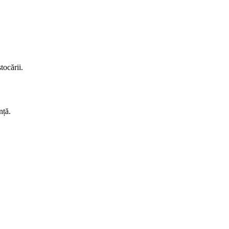
tocării.
nță.