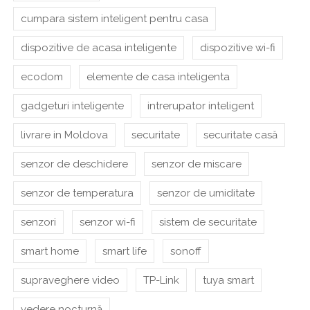
cumpara sistem inteligent pentru casa
dispozitive de acasa inteligente
dispozitive wi-fi
ecodom
elemente de casa inteligenta
gadgeturi inteligente
intrerupator inteligent
livrare in Moldova
securitate
securitate casă
senzor de deschidere
senzor de miscare
senzor de temperatura
senzor de umiditate
senzori
senzor wi-fi
sistem de securitate
smart home
smart life
sonoff
supraveghere video
TP-Link
tuya smart
vedere nocturnă