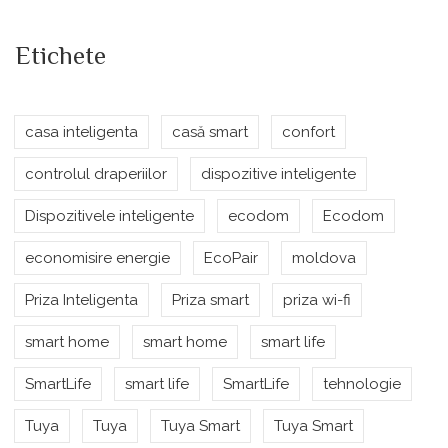
Etichete
casa inteligenta
casă smart
confort
controlul draperiilor
dispozitive inteligente
Dispozitivele inteligente
ecodom
Ecodom
economisire energie
EcoPair
moldova
Priza Inteligenta
Priza smart
priza wi-fi
smart home
smart home
smart life
SmartLife
smart life
SmartLife
tehnologie
Tuya
Tuya
Tuya Smart
Tuya Smart