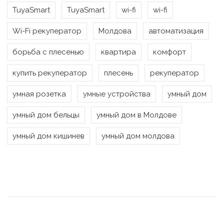
TuyaSmart
TuyaSmart
wi-fi
wi-fi
Wi-Fi рекуператор
Молдова
автоматизация
борьба с плесенью
квартира
комфорт
купить рекуператор
плесень
рекуператор
умная розетка
умные устройства
умный дом
умный дом бельцы
умный дом в Молдове
умный дом кишинев
умный дом молдова