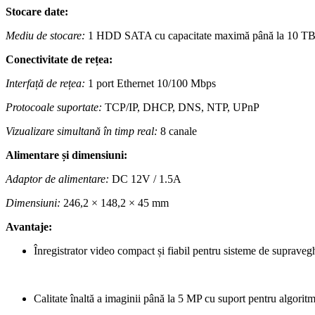
Stocare date:
Mediu de stocare:
1 HDD SATA cu capacitate maximă până la 10 T
Conectivitate de rețea:
Interfață de rețea:
1 port Ethernet 10/100 Mbps
Protocoale suportate:
TCP/IP, DHCP, DNS, NTP, UPnP
Vizualizare simultană în timp real:
8 canale
Alimentare și dimensiuni:
Adaptor de alimentare:
DC 12V / 1.5A
Dimensiuni:
246,2 × 148,2 × 45 mm
Avantaje:
Înregistrator video compact și fiabil pentru sisteme de supraveg
Calitate înaltă a imaginii până la 5 MP cu suport pentru algori