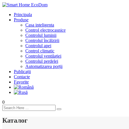
Principala
Produse
Casa inteligenta
Control electrocasnice
Controlul luminii
Controlul încălzirii
Controlul apei
Control climatic
Controlul ventilației
Сontrolul perdelei
Automatizarea porții
Publicații
Contacte
Favorite
0
Каталог