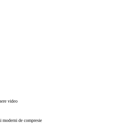
B
here video
tmi moderni de compresie