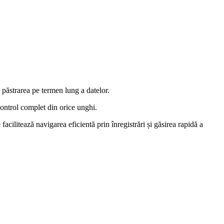
păstrarea pe termen lung a datelor.
ontrol complet din orice unghi.
acilitează navigarea eficientă prin înregistrări și găsirea rapidă a