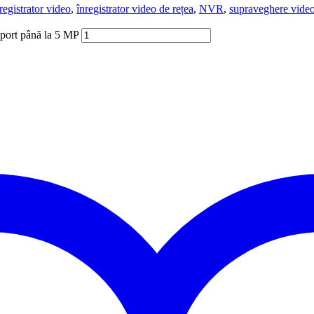
registrator video
,
înregistrator video de rețea
,
NVR
,
supraveghere vide
uport până la 5 MP