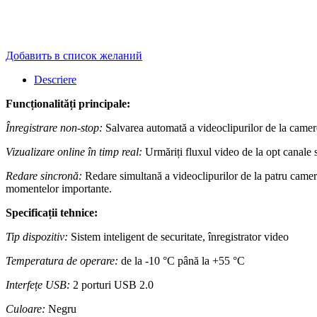
Добавить в список желаний
Descriere
Funcționalități principale:
Înregistrare non-stop:
Salvarea automată a videoclipurilor de la camere
Vizualizare online în timp real:
Urmăriți fluxul video de la opt canale 
Redare sincronă:
Redare simultană a videoclipurilor de la patru camere.
momentelor importante.
Specificații tehnice:
Tip dispozitiv:
Sistem inteligent de securitate, înregistrator video
Temperatura de operare:
de la -10 °C până la +55 °C
Interfețe USB:
2 porturi USB 2.0
Culoare:
Negru