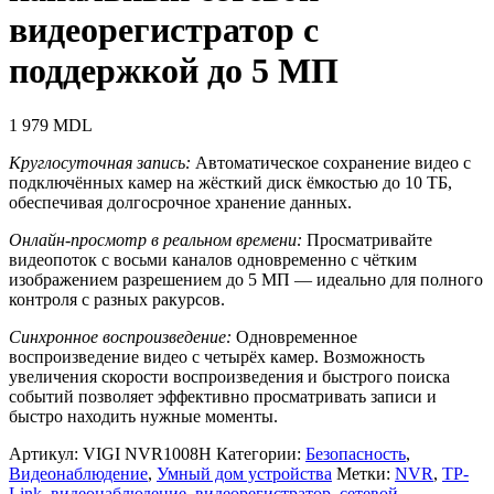
видеорегистратор с
поддержкой до 5 МП
1 979
MDL
Круглосуточная запись:
Автоматическое сохранение видео с
подключённых камер на жёсткий диск ёмкостью до 10 ТБ,
обеспечивая долгосрочное хранение данных.
Онлайн-просмотр в реальном времени:
Просматривайте
видеопоток с восьми каналов одновременно с чётким
изображением разрешением до 5 МП — идеально для полного
контроля с разных ракурсов.
Синхронное воспроизведение:
Одновременное
воспроизведение видео с четырёх камер. Возможность
увеличения скорости воспроизведения и быстрого поиска
событий позволяет эффективно просматривать записи и
быстро находить нужные моменты.
Артикул:
VIGI NVR1008H
Категории:
Безопасность
,
Видеонаблюдение
,
Умный дом устройства
Метки:
NVR
,
TP-
Link
,
видеонаблюдение
,
видеорегистратор
,
сетевой