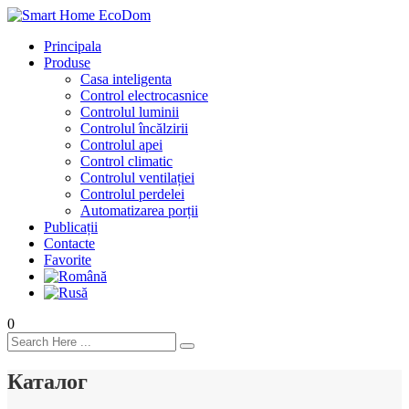
Principala
Produse
Casa inteligenta
Control electrocasnice
Controlul luminii
Controlul încălzirii
Controlul apei
Control climatic
Controlul ventilației
Сontrolul perdelei
Automatizarea porții
Publicații
Contacte
Favorite
0
Каталог