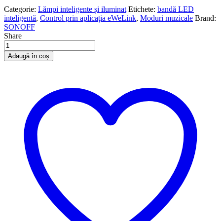
Categorie:
Lămpi inteligente și iluminat
Etichete:
bandă LED
inteligentă
,
Control prin aplicația eWeLink
,
Moduri muzicale
Brand:
SONOFF
Share
Cantitate
Sonoff
Adaugă în coș
L3
Pro
RGBIC
(5M)
–
bandă
LED
inteligentă
cu
efecte
multicolor
dinamice