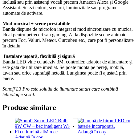
inclusă sau prin asistenți vocali precum Amazon Alexa și Google
Assistant. Setezi culori, scenarii, luminozitate sau programe
automate de activare.
Mod muzical + scene prestabilite
Banda dispune de microfon integrat și mod sincronizare cu muzica,
ideal pentru petreceri sau gaming. Ai la dispoziție scene animate
precum Foc, Valuri, Meteor, Curcubeu etc., care pot fi personalizate
în detaliu.
Instalare ușoară, flexibilă și sigură
Banda LED vine cu adeziv 3M, controller, adaptor de alimentare și
este gata de utilizare imediat. Se poate monta pe pereți, mobilă,
tavan sau orice suprafață netedă. Lungimea poate fi ajustată prin
tăiere.
Sonoff L3 Pro este soluția de iluminare smart care combină
tehnologie şi stil.
Produse similare
Adaugă în coș
Adaugă în coș