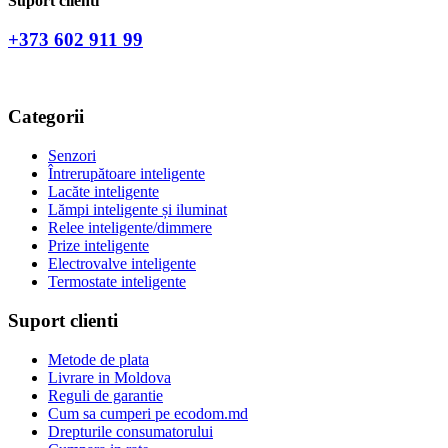
Suport clienti
+373 602 911 99
Categorii
Senzori
Întrerupătoare inteligente
Lacăte inteligente
Lămpi inteligente și iluminat
Relee inteligente/dimmere
Prize inteligente
Electrovalve inteligente
Termostate inteligente
Suport clienti
Metode de plata
Livrare in Moldova
Reguli de garantie
Cum sa cumperi pe ecodom.md
Drepturile consumatorului