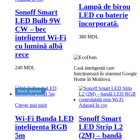
Lampă de birou
Sonoff Smart
LED cu baterie
LED Bulb 9W
încorporată.
CW – bec
inteligent Wi-Fi
380
MDL
cu lumină albă
rece
249
MDL
Casă inteligentă care
funcționează în sistemul Google
Home în Moldova.
Stock epuizat
Citește mai mult
Adaugă în coș
Wi-Fi Banda LED
Sonoff Smart
inteligenta RGB
LED Strip L2
5m
(2M) – bandă