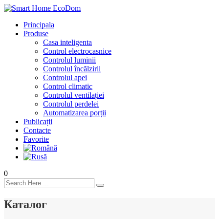
Principala
Produse
Casa inteligenta
Control electrocasnice
Controlul luminii
Controlul încălzirii
Controlul apei
Control climatic
Controlul ventilației
Сontrolul perdelei
Automatizarea porții
Publicații
Contacte
Favorite
0
Каталог