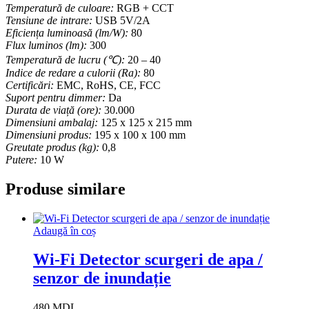
Temperatură de culoare:
RGB + CCT
Tensiune de intrare:
USB 5V/2A
Eficiența luminoasă (lm/W):
80
Flux luminos (lm):
300
Temperatură de lucru (℃):
20 – 40
Indice de redare a culorii (Ra):
80
Certificări:
EMC, RoHS, CE, FCC
Suport pentru dimmer:
Da
Durata de viață (ore):
30.000
Dimensiuni ambalaj:
125 x 125 x 215 mm
Dimensiuni produs:
195 x 100 x 100 mm
Greutate produs (kg):
0,8
Putere:
10 W
Produse similare
Adaugă în coș
Wi-Fi Detector scurgeri de apa /
senzor de inundație
480
MDL