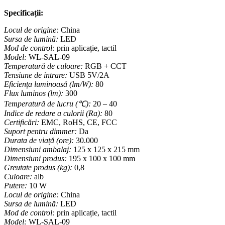
Specificații:
Locul de origine:
China
Sursa de lumină:
LED
Mod de control:
prin aplicație, tactil
Model:
WL-SAL-09
Temperatură de culoare:
RGB + CCT
Tensiune de intrare:
USB 5V/2A
Eficiența luminoasă (lm/W):
80
Flux luminos (lm):
300
Temperatură de lucru (℃):
20 – 40
Indice de redare a culorii (Ra):
80
Certificări:
EMC, RoHS, CE, FCC
Suport pentru dimmer:
Da
Durata de viață (ore):
30.000
Dimensiuni ambalaj:
125 x 125 x 215 mm
Dimensiuni produs:
195 x 100 x 100 mm
Greutate produs (kg):
0,8
Culoare:
alb
Putere:
10 W
Locul de origine:
China
Sursa de lumină:
LED
Mod de control:
prin aplicație, tactil
Model:
WL-SAL-09