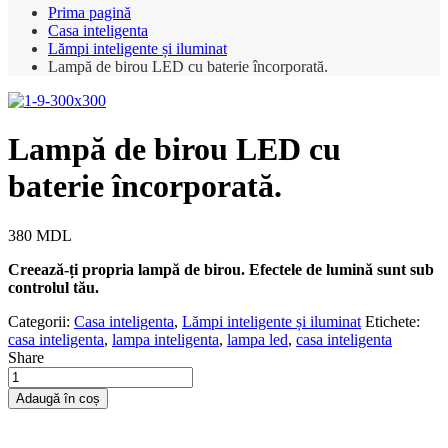
Prima pagină
Casa inteligenta
Lămpi inteligente și iluminat
Lampă de birou LED cu baterie încorporată.
Lampă de birou LED cu
baterie încorporată.
380
MDL
Creează-ți propria lampă de birou. Efectele de lumină sunt sub
controlul tău.
Categorii:
Casa inteligenta
,
Lămpi inteligente și iluminat
Etichete:
casa inteligenta
,
lampa inteligenta
,
lampa led
,
casa inteligenta
Share
Cantitate
Lampă
Adaugă în coș
de
birou
LED